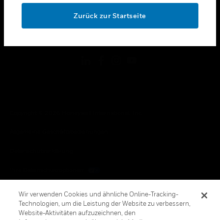
toggle view
OK
RECHTLICHE HINWEISE
Zurück zur Startseite
toggle view
FOLGEN SIE UNS
Copyright © 2026 Honeywell International, Inc.
Allgemeine Geschäftsbedienungen
Datenschutzerklärung
Ihre Datenschutzoptionen
Cookie-Hinweis
Wir verwenden Cookies und ähnliche Online-Tracking-
Technologien, um die Leistung der Website zu verbessern,
Honeywell Global Abbestellen
Website-Aktivitäten aufzuzeichnen, den