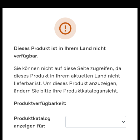
Sc
Fehler
PRODUKTE
toggle view
LÖSUNGEN
Dieses Produkt ist in Ihrem Land nicht
verfügbar.
toggle view
BRANCHEN
Sie können nicht auf diese Seite zugreifen, da
toggle view
dieses Produkt in Ihrem aktuellen Land nicht
UNTERSTÜTZUNG
lieferbar ist. Um dieses Produkt anzuzeigen,
toggle view
ändern Sie bitte Ihre Produktkatalogansicht.
STELLENANGEBOTE
Unable to process your request. Please try after
Produktverfügbarkeit:
sometime.
toggle view
UNTERNEHMEN
Produktkatalog
toggle view
anzeigen für:
KONTAKTIEREN SIE UNS