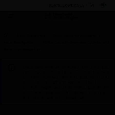
BESTELLOPTIONEN
Nach Kategorien
Gebäudesicherheitstechnik
Feuerlöschgeräte
42 Bar Capacity Seamless Cylinder with
Switch-in-Gauge Unit
Diese Seite wird am Samstag, den 8. August,
von 19:00 bis 05:00 Uhr EST (23:00 bis 09:00
Uhr GMT, Sonntag, den 9. August, von 01:00
bis 11:00 Uhr CET und von 04:30 bis 14:30
Uhr IST) wegen geplanter Wartungsarbeiten
nicht erreichbar sein. Wir danken Ihnen für
Ihre Geduld während dieser Zeit.