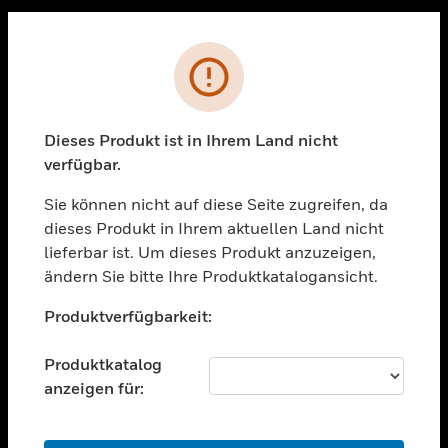
Sc
PRODUKTE
Fehler
toggle view
LÖSUNGEN
Dieses Produkt ist in Ihrem Land nicht
toggle view
verfügbar.
BRANCHEN
Sie können nicht auf diese Seite zugreifen, da
toggle view
UNTERSTÜTZUNG
dieses Produkt in Ihrem aktuellen Land nicht
lieferbar ist. Um dieses Produkt anzuzeigen,
toggle view
ändern Sie bitte Ihre Produktkatalogansicht.
STELLENANGEBOTE
Unable to process your request. Please try after
toggle view
Produktverfügbarkeit:
sometime.
UNTERNEHMEN
Produktkatalog
toggle view
KONTAKTIEREN SIE UNS
anzeigen für:
toggle view
RECHTLICHE HINWEISE
OK