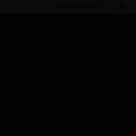
BESTELLOPTIONEN
Nach Kategorien
Gebäudesicherheitstechnik
Feuerlöschgeräte
Optical Signal
Diese Seite wird am Samstag, den 8. August,
von 19:00 bis 05:00 Uhr EST (23:00 bis 09:00
Uhr GMT, Sonntag, den 9. August, von 01:00
bis 11:00 Uhr CET und von 04:30 bis 14:30
Uhr IST) wegen geplanter Wartungsarbeiten
nicht erreichbar sein. Wir danken Ihnen für
Ihre Geduld während dieser Zeit.