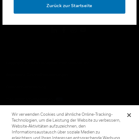
Zurück zur Startseite
toggle view
FOLGEN SIE UNS
Copyright © 2026 Honeywell International, Inc.
Allgemeine Geschäftsbedienungen
Datenschutzerklärung
Ihre Datenschutzoptionen
Cookie-Hinweis
Wir verwenden Cookies und ähnliche Online-Tracking-
Technologien, um die Leistung der Website zu verbessern,
Honeywell Global Abbestellen
Website-Aktivitäten aufzuzeichnen, den
Informationsaustausch über soziale Medien zu
erleichtern und Ihren Interessen entsprechende Werbung