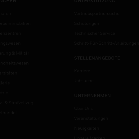
NCHEN
UNTERSTÜTZUNG
häfen
Vertriebspartnersuche
rbeimmobilien
Schulungen
enzentren
Technischer Service
ungswesen
Schritt-Für-Schritt-Anleitunge
erung & Militär
STELLENANGEBOTE
ndheitswesen
Karriere
ersitäten
Jobsuche
lerie
trie
UNTERNEHMEN
z- & Strafvollzug
Über Uns
elhandel
Veranstaltungen
Neuigkeiten
Unsere Marken