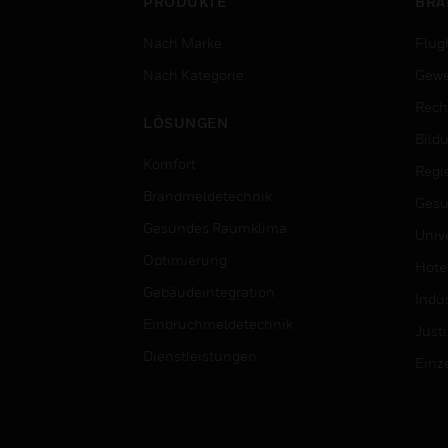
PRODUKTE
BRA
Nach Marke
Flug
Nach Kategorie
Gewe
Rech
LÖSUNGEN
Bild
Komfort
Regi
Brandmeldetechnik
Gesu
Gesundes Raumklima
Univ
Optimierung
Hotel
Gebäudeintegration
Indus
Einbruchmeldetechnik
Justi
Dienstleistungen
Einz