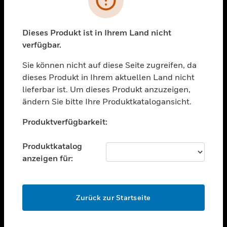
toggle view
BRANCHEN
toggle view
Dieses Produkt ist in Ihrem Land nicht
UNTERSTÜTZUNG
verfügbar.
toggle view
STELLENANGEBOTE
Sie können nicht auf diese Seite zugreifen, da
dieses Produkt in Ihrem aktuellen Land nicht
toggle view
lieferbar ist. Um dieses Produkt anzuzeigen,
UNTERNEHMEN
ändern Sie bitte Ihre Produktkatalogansicht.
toggle view
Unable to process your request. Please try after
KONTAKTIEREN SIE UNS
Produktverfügbarkeit:
sometime.
toggle view
RECHTLICHE HINWEISE
Produktkatalog
anzeigen für:
toggle view
FOLGEN SIE UNS
OK
Zurück zur Startseite