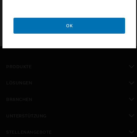
control panels.
OK
PRODUKTE
toggle view
LÖSUNGEN
toggle view
BRANCHEN
toggle view
UNTERSTÜTZUNG
toggle view
STELLENANGEBOTE