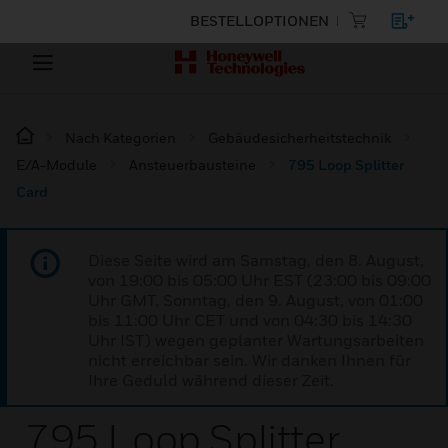
BESTELLOPTIONEN
Nach Kategorien
Gebäudesicherheitstechnik
E/A-Module
Ansteuerbausteine
795 Loop Splitter
Card
Diese Seite wird am Samstag, den 8. August,
von 19:00 bis 05:00 Uhr EST (23:00 bis 09:00
Uhr GMT, Sonntag, den 9. August, von 01:00
bis 11:00 Uhr CET und von 04:30 bis 14:30
Uhr IST) wegen geplanter Wartungsarbeiten
nicht erreichbar sein. Wir danken Ihnen für
Ihre Geduld während dieser Zeit.
795 Loop Splitter