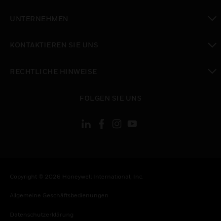
toggle view
UNTERNEHMEN
toggle view
KONTAKTIEREN SIE UNS
toggle view
RECHTLICHE HINWEISE
toggle view
FOLGEN SIE UNS
Copyright © 2026 Honeywell International, Inc.
Allgemeine Geschäftsbedienungen
Datenschutzerklärung