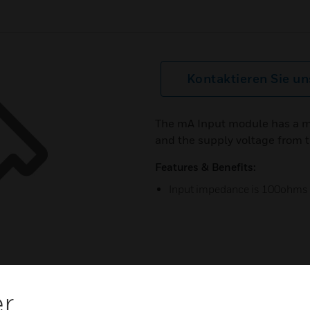
Kontaktieren Sie un
The mA Input module has a 
and the supply voltage from t
Features & Benefits:
Input impedance is 100ohms
er