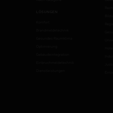
Rech
LÖSUNGEN
Bild
Komfort
Regi
Brandmeldetechnik
Gesu
Gesundes Raumklima
Univ
Optimierung
Hotel
Gebäudeintegration
Indus
Einbruchmeldetechnik
Justi
Dienstleistungen
Einz