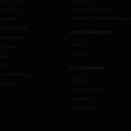
enzentren
Technischer Service
ungswesen
Schritt-Für-Schritt-Anleitunge
erung & Militär
STELLENANGEBOTE
ndheitswesen
Karriere
ersitäten
Jobsuche
lerie
trie
UNTERNEHMEN
z- & Strafvollzug
Über Uns
elhandel
Veranstaltungen
Neuigkeiten
Unsere Marken