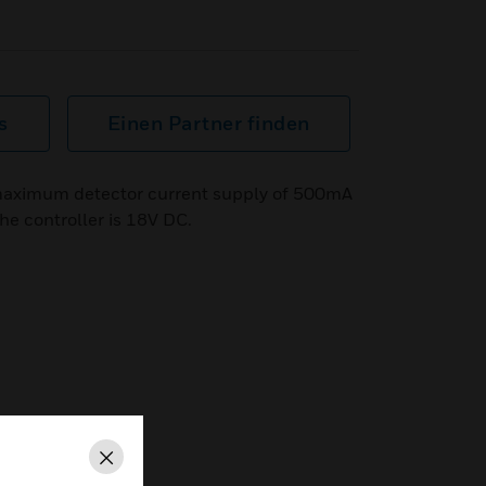
s
Einen Partner finden
maximum detector current supply of 500mA
he controller is 18V DC.
Schließen