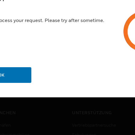
ocess your request. Please try after sometime.
OK
NCHEN
UNTERSTÜTZUNG
häfen
Vertriebspartnersuche
rbeimmobilien
Schulungen