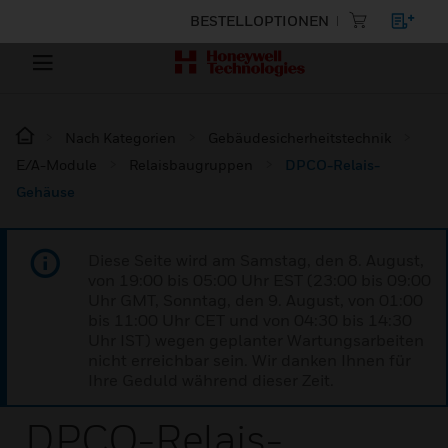
BESTELLOPTIONEN
Nach Kategorien
Gebäudesicherheitstechnik
E/A-Module
Relaisbaugruppen
DPCO-Relais-
Gehäuse
Diese Seite wird am Samstag, den 8. August,
von 19:00 bis 05:00 Uhr EST (23:00 bis 09:00
Uhr GMT, Sonntag, den 9. August, von 01:00
bis 11:00 Uhr CET und von 04:30 bis 14:30
Uhr IST) wegen geplanter Wartungsarbeiten
nicht erreichbar sein. Wir danken Ihnen für
Ihre Geduld während dieser Zeit.
DPCO-Relais-