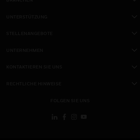
toggle view
UNTERSTÜTZUNG
toggle view
STELLENANGEBOTE
toggle view
UNTERNEHMEN
toggle view
KONTAKTIEREN SIE UNS
toggle view
RECHTLICHE HINWEISE
toggle view
FOLGEN SIE UNS