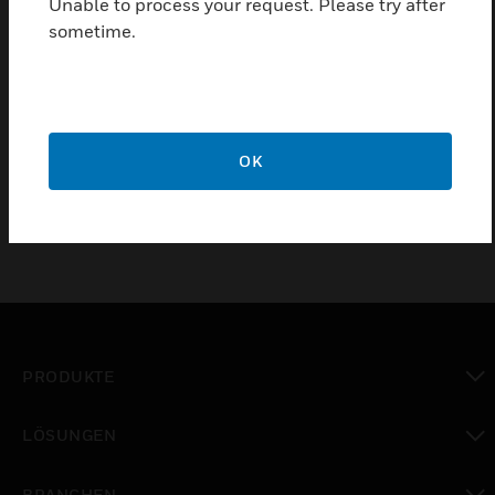
Unable to process your request. Please try after
sometime.
Das DPCO-Relaisgehäuse wird zur Unterbringung
von Schalt- und Zeitgeberanwendungen verwendet.
Allzweck-Polycarbonatkonstruktion. Geeignet für die
Aktivierung von Klassenwechsel- oder
Arbeitsbeginnsignalen.
OK
PRODUKTE
toggle view
LÖSUNGEN
toggle view
BRANCHEN