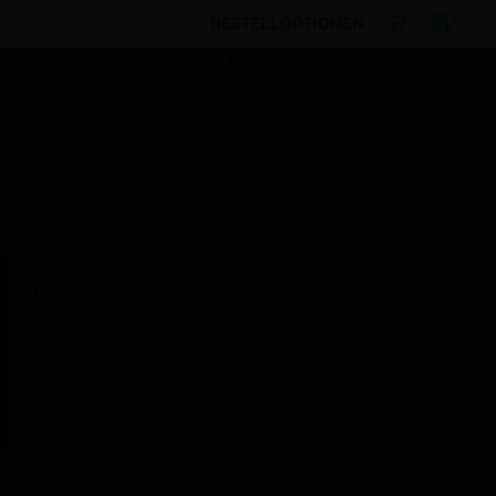
BESTELLOPTIONEN
Nach Kategorien
Gebäudesicherheitstechnik
E/A-Module
Relaisbaugruppen
IDP- RELAY
Addressable Relay Module
Diese Seite wird am Samstag, den 8. August,
von 19:00 bis 05:00 Uhr EST (23:00 bis 09:00
Uhr GMT, Sonntag, den 9. August, von 01:00
bis 11:00 Uhr CET und von 04:30 bis 14:30
Uhr IST) wegen geplanter Wartungsarbeiten
nicht erreichbar sein. Wir danken Ihnen für
Ihre Geduld während dieser Zeit.