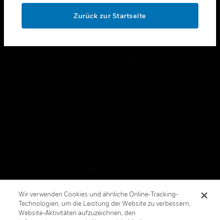
toggle view
OK
RECHTLICHE HINWEISE
Zurück zur Startseite
toggle view
FOLGEN SIE UNS
Copyright © 2026 Honeywell International, Inc.
Allgemeine Geschäftsbedienungen
Datenschutzerklärung
Ihre Datenschutzoptionen
Cookie-Hinweis
Wir verwenden Cookies und ähnliche Online-Tracking-
Technologien, um die Leistung der Website zu verbessern,
Honeywell Global Abbestellen
Website-Aktivitäten aufzuzeichnen, den