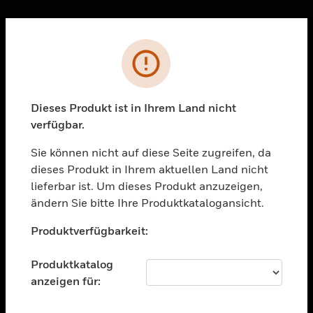
Sc
Fehler
PRODUKTE
toggle view
LÖSUNGEN
Dieses Produkt ist in Ihrem Land nicht
verfügbar.
toggle view
BRANCHEN
Sie können nicht auf diese Seite zugreifen, da
toggle view
dieses Produkt in Ihrem aktuellen Land nicht
UNTERSTÜTZUNG
lieferbar ist. Um dieses Produkt anzuzeigen,
toggle view
ändern Sie bitte Ihre Produktkatalogansicht.
STELLENANGEBOTE
Unable to process your request. Please try after
Produktverfügbarkeit:
sometime.
toggle view
UNTERNEHMEN
Produktkatalog
toggle view
anzeigen für:
KONTAKTIEREN SIE UNS