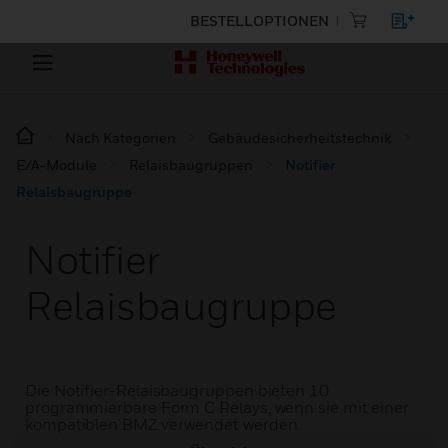
BESTELLOPTIONEN
Nach Kategorien
Gebäudesicherheitstechnik
E/A-Module
Relaisbaugruppen
Notifier
Relaisbaugruppe
Notifier
Relaisbaugruppe
Die Notifier-Relaisbaugruppen bieten 10
programmierbare Form C Relays, wenn sie mit einer
kompatiblen BMZ verwendet werden.