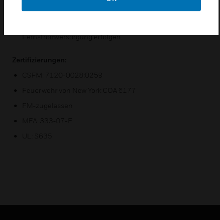
programmiert werden
Die Stromversorgung kann über 24 VDC von der Host-
Brandmelderzentrale oder über eine
Fernstromversorgung erfolgen.
Zertifizierungen:
CSFM: 7120-0028:0259
Feuerwehr von New York:COA 6177
FM-zugelassen
MEA: 333-07-E
UL: S635