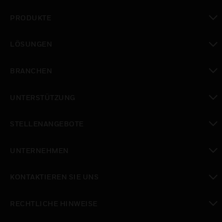
PRODUKTE
toggle view
LÖSUNGEN
toggle view
BRANCHEN
toggle view
UNTERSTÜTZUNG
toggle view
STELLENANGEBOTE
toggle view
UNTERNEHMEN
toggle view
KONTAKTIEREN SIE UNS
toggle view
RECHTLICHE HINWEISE