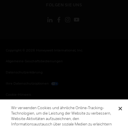
toggle view
FOLGEN SIE UNS
Copyright © 2026 Honeywell International, Inc.
Allgemeine Geschäftsbedienungen
Datenschutzerklärung
Ihre Datenschutzoptionen
Cookie-Hinweis
Honeywell Global Abbestellen
Wir verwenden Cookies und ähnliche Online-Tracking-
Technologien, um die Leistung der Website zu verbessern,
Website-Aktivitäten aufzuzeichnen, den
Informationsaustausch über soziale Medien zu erleichtern