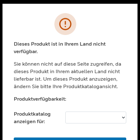
Sc
PRODUKTE
Fehler
toggle view
LÖSUNGEN
Dieses Produkt ist in Ihrem Land nicht
toggle view
verfügbar.
BRANCHEN
Sie können nicht auf diese Seite zugreifen, da
toggle view
UNTERSTÜTZUNG
dieses Produkt in Ihrem aktuellen Land nicht
lieferbar ist. Um dieses Produkt anzuzeigen,
toggle view
ändern Sie bitte Ihre Produktkatalogansicht.
STELLENANGEBOTE
Unable to process your request. Please try after
toggle view
Produktverfügbarkeit:
sometime.
UNTERNEHMEN
Produktkatalog
toggle view
KONTAKTIEREN SIE UNS
anzeigen für:
toggle view
RECHTLICHE HINWEISE
OK