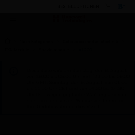
BESTELLOPTIONEN
Nach Kategorien
Gebäudesicherheitstechnik
E/A-Module
Spezialmodule
A1200
Diese Seite wird am Samstag, den 8. August,
von 19:00 bis 05:00 Uhr EST (23:00 bis 09:00
Uhr GMT, Sonntag, den 9. August, von 01:00
bis 11:00 Uhr CET und von 04:30 bis 14:30
Uhr IST) wegen geplanter Wartungsarbeiten
nicht erreichbar sein. Wir danken Ihnen für
Ihre Geduld während dieser Zeit.