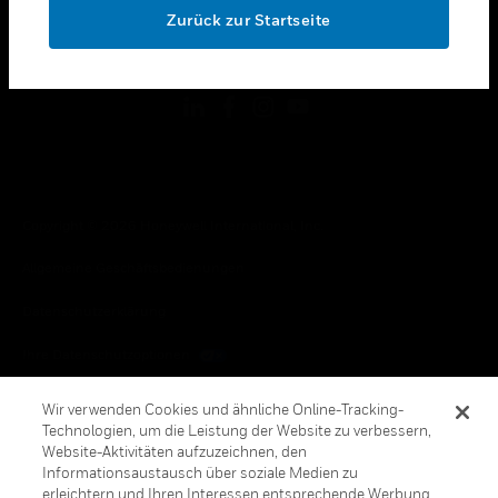
Zurück zur Startseite
toggle view
FOLGEN SIE UNS
Copyright © 2026 Honeywell International, Inc.
Allgemeine Geschäftsbedienungen
Datenschutzerklärung
Ihre Datenschutzoptionen
Cookie-Hinweis
Wir verwenden Cookies und ähnliche Online-Tracking-
Technologien, um die Leistung der Website zu verbessern,
Honeywell Global Abbestellen
Website-Aktivitäten aufzuzeichnen, den
Informationsaustausch über soziale Medien zu
erleichtern und Ihren Interessen entsprechende Werbung