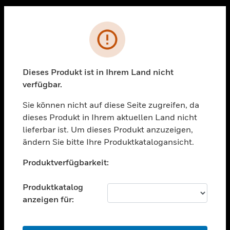
Sc
PRODUKTE
Fehler
toggle view
LÖSUNGEN
Dieses Produkt ist in Ihrem Land nicht
toggle view
verfügbar.
BRANCHEN
Sie können nicht auf diese Seite zugreifen, da
toggle view
UNTERSTÜTZUNG
dieses Produkt in Ihrem aktuellen Land nicht
lieferbar ist. Um dieses Produkt anzuzeigen,
toggle view
ändern Sie bitte Ihre Produktkatalogansicht.
STELLENANGEBOTE
Unable to process your request. Please try after
toggle view
Produktverfügbarkeit:
sometime.
UNTERNEHMEN
Produktkatalog
toggle view
KONTAKTIEREN SIE UNS
anzeigen für:
toggle view
RECHTLICHE HINWEISE
OK