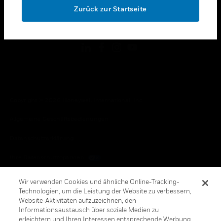
Zurück zur Startseite
toggle view
FOLGEN SIE UNS
Copyright © 2026 Honeywell International, Inc.
Allgemeine Geschäftsbedienungen
Datenschutzerklärung
Ihre Datenschutzoptionen
Cookie-Hinweis
Wir verwenden Cookies und ähnliche Online-Tracking-
Technologien, um die Leistung der Website zu verbessern,
Honeywell Global Abbestellen
Website-Aktivitäten aufzuzeichnen, den
Informationsaustausch über soziale Medien zu
erleichtern und Ihren Interessen entsprechende Werbung