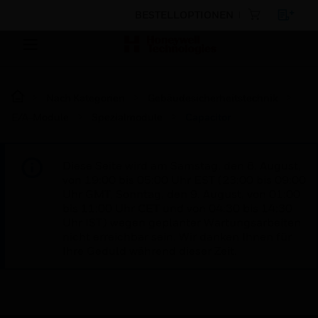
BESTELLOPTIONEN
Nach Kategorien
Gebäudesicherheitstechnik
E/A-Module
Spezialmodule
Capacitor
Diese Seite wird am Samstag, den 8. August,
von 19:00 bis 05:00 Uhr EST (23:00 bis 09:00
Uhr GMT, Sonntag, den 9. August, von 01:00
bis 11:00 Uhr CET und von 04:30 bis 14:30
Uhr IST) wegen geplanter Wartungsarbeiten
nicht erreichbar sein. Wir danken Ihnen für
Ihre Geduld während dieser Zeit.