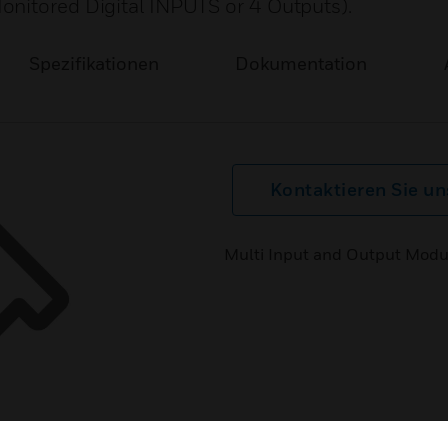
onitored Digital INPUTS or 4 Outputs).
Spezifikationen
Dokumentation
Kontaktieren Sie un
Multi Input and Output Modu