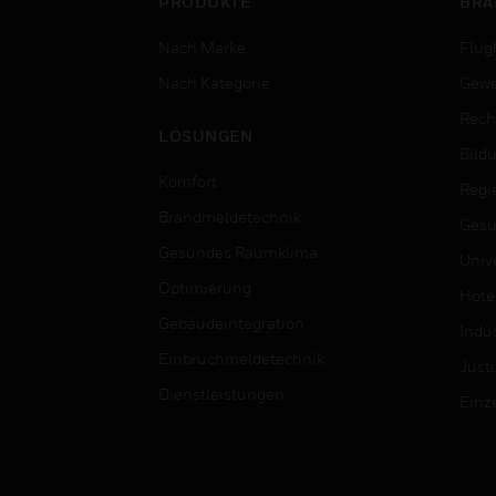
PRODUKTE
BRA
Nach Marke
Flug
Nach Kategorie
Gewe
Rech
LÖSUNGEN
Bild
Komfort
Regi
Brandmeldetechnik
Gesu
Gesundes Raumklima
Univ
Optimierung
Hotel
Gebäudeintegration
Indus
Einbruchmeldetechnik
Justi
Dienstleistungen
Einz