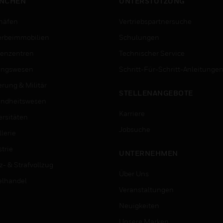
NCHEN
UNTERSTÜTZUNG
häfen
Vertriebspartnersuche
rbeimmobilien
Schulungen
enzentren
Technischer Service
ungswesen
Schritt-Für-Schritt-Anleitunge
erung & Militär
STELLENANGEBOTE
ndheitswesen
Karriere
ersitäten
Jobsuche
lerie
trie
UNTERNEHMEN
z- & Strafvollzug
Über Uns
elhandel
Veranstaltungen
Neuigkeiten
Unsere Marken