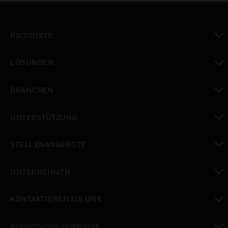
PRODUKTE
toggle view
LÖSUNGEN
toggle view
BRANCHEN
toggle view
UNTERSTÜTZUNG
toggle view
STELLENANGEBOTE
toggle view
UNTERNEHMEN
toggle view
KONTAKTIEREN SIE UNS
toggle view
RECHTLICHE HINWEISE