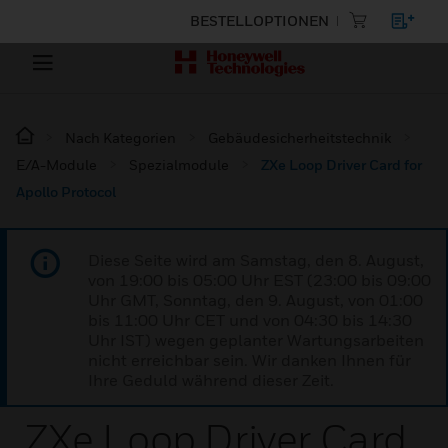
BESTELLOPTIONEN
Nach Kategorien
Gebäudesicherheitstechnik
E/A-Module
Spezialmodule
ZXe Loop Driver Card for
Apollo Protocol
Diese Seite wird am Samstag, den 8. August,
von 19:00 bis 05:00 Uhr EST (23:00 bis 09:00
Uhr GMT, Sonntag, den 9. August, von 01:00
bis 11:00 Uhr CET und von 04:30 bis 14:30
Uhr IST) wegen geplanter Wartungsarbeiten
nicht erreichbar sein. Wir danken Ihnen für
Ihre Geduld während dieser Zeit.
ZXe Loop Driver Card