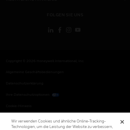
toggle view
FOLGEN SIE UNS
Copyright © 2026 Honeywell International, Inc.
Allgemeine Geschäftsbedienungen
Datenschutzerklärung
Ihre Datenschutzoptionen
Cookie-Hinweis
Honeywell Global Abbestellen
Wir verwenden Cookies und ähnliche Online-Tracking-
Technologien, um die Leistung der Website zu verbessern,