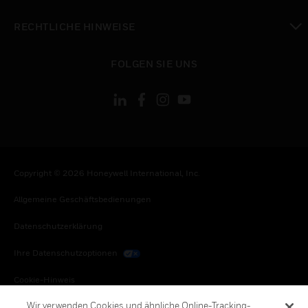
toggle view
RECHTLICHE HINWEISE
toggle view
FOLGEN SIE UNS
Copyright © 2026 Honeywell International, Inc.
Allgemeine Geschäftsbedienungen
Datenschutzerklärung
Ihre Datenschutzoptionen
Cookie-Hinweis
Wir verwenden Cookies und ähnliche Online-Tracking-
Honeywell Global Abbestellen