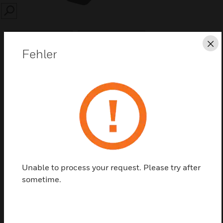
SEARCH
Sc
Fehler
Diese Seite als PDF speichern
Kontaktieren Sie uns
Einen Partner finden
Unable to process your request. Please try after
sometime.
9302 KAC Switch