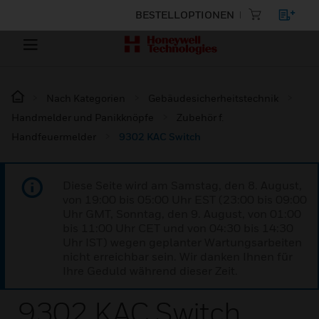
BESTELLOPTIONEN
Nach Kategorien
Gebäudesicherheitstechnik
Handmelder und Panikknöpfe
Zubehör f.
Handfeuermelder
9302 KAC Switch
Diese Seite wird am Samstag, den 8. August,
von 19:00 bis 05:00 Uhr EST (23:00 bis 09:00
Uhr GMT, Sonntag, den 9. August, von 01:00
bis 11:00 Uhr CET und von 04:30 bis 14:30
Uhr IST) wegen geplanter Wartungsarbeiten
nicht erreichbar sein. Wir danken Ihnen für
Ihre Geduld während dieser Zeit.
9302 KAC Switch