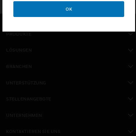
OK
PRODUKTE
toggle view
LÖSUNGEN
toggle view
BRANCHEN
toggle view
UNTERSTÜTZUNG
toggle view
STELLENANGEBOTE
toggle view
UNTERNEHMEN
toggle view
KONTAKTIEREN SIE UNS