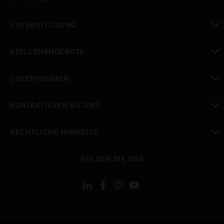
toggle view
UNTERSTÜTZUNG
toggle view
STELLENANGEBOTE
toggle view
UNTERNEHMEN
toggle view
KONTAKTIEREN SIE UNS
toggle view
RECHTLICHE HINWEISE
toggle view
FOLGEN SIE UNS