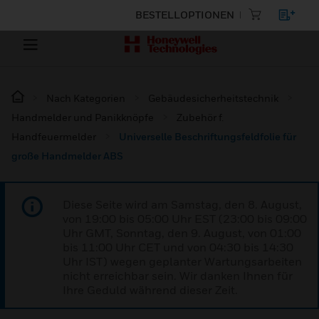
BESTELLOPTIONEN
Nach Kategorien
Gebäudesicherheitstechnik
Handmelder und Panikknöpfe
Zubehör f.
Handfeuermelder
Universelle Beschriftungsfeldfolie für
große Handmelder ABS
Diese Seite wird am Samstag, den 8. August,
von 19:00 bis 05:00 Uhr EST (23:00 bis 09:00
Uhr GMT, Sonntag, den 9. August, von 01:00
bis 11:00 Uhr CET und von 04:30 bis 14:30
Uhr IST) wegen geplanter Wartungsarbeiten
nicht erreichbar sein. Wir danken Ihnen für
Ihre Geduld während dieser Zeit.