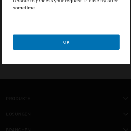
Unable to process your request. Please try after
sometime.
Einen Partner finden
Universelle Beschriftungsfeldfolie für große
Handmelder ABS
OK
PRODUKTE
toggle view
LÖSUNGEN
toggle view
BRANCHEN