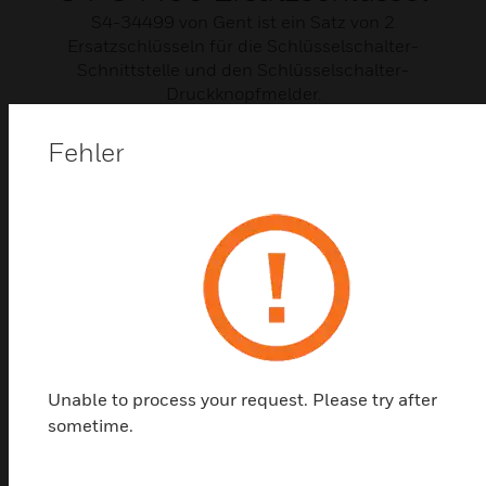
S4-34499 von Gent ist ein Satz von 2
Ersatzschlüsseln für die Schlüsselschalter-
Schnittstelle und den Schlüsselschalter-
Druckknopfmelder.
Fehler
Unable to process your request. Please try after
sometime.
Druckknopfmelder (S4) mit
Glaselement