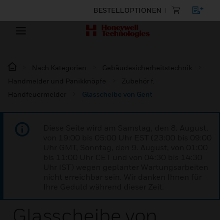
BESTELLOPTIONEN
Nach Kategorien
Gebäudesicherheitstechnik
Handmelder und Panikknöpfe
Zubehör f.
Handfeuermelder
Glasscheibe von Gent
Diese Seite wird am Samstag, den 8. August,
von 19:00 bis 05:00 Uhr EST (23:00 bis 09:00
Uhr GMT, Sonntag, den 9. August, von 01:00
bis 11:00 Uhr CET und von 04:30 bis 14:30
Uhr IST) wegen geplanter Wartungsarbeiten
nicht erreichbar sein. Wir danken Ihnen für
Ihre Geduld während dieser Zeit.
Glasscheibe von