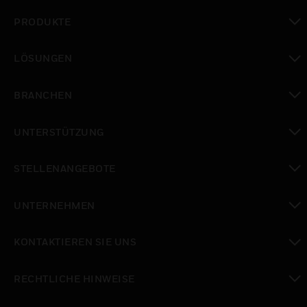
PRODUKTE
toggle view
LÖSUNGEN
toggle view
BRANCHEN
toggle view
UNTERSTÜTZUNG
toggle view
STELLENANGEBOTE
toggle view
UNTERNEHMEN
toggle view
KONTAKTIEREN SIE UNS
toggle view
RECHTLICHE HINWEISE
toggle view