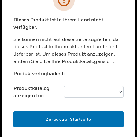
toggle view
BRANCHEN
toggle view
Dieses Produkt ist in Ihrem Land nicht
UNTERSTÜTZUNG
verfügbar.
toggle view
STELLENANGEBOTE
Sie können nicht auf diese Seite zugreifen, da
dieses Produkt in Ihrem aktuellen Land nicht
toggle view
lieferbar ist. Um dieses Produkt anzuzeigen,
UNTERNEHMEN
ändern Sie bitte Ihre Produktkatalogansicht.
toggle view
Unable to process your request. Please try after
KONTAKTIEREN SIE UNS
Produktverfügbarkeit:
sometime.
toggle view
RECHTLICHE HINWEISE
Produktkatalog
anzeigen für:
toggle view
FOLGEN SIE UNS
OK
Zurück zur Startseite