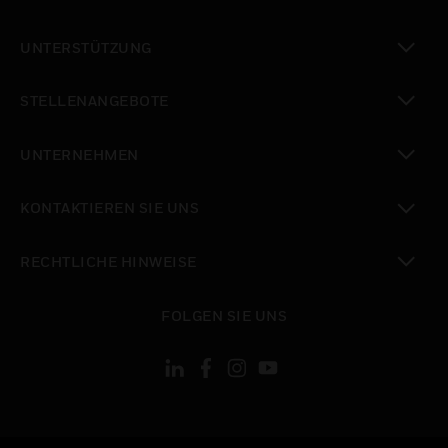
toggle view
UNTERSTÜTZUNG
toggle view
STELLENANGEBOTE
toggle view
UNTERNEHMEN
toggle view
KONTAKTIEREN SIE UNS
toggle view
RECHTLICHE HINWEISE
toggle view
FOLGEN SIE UNS