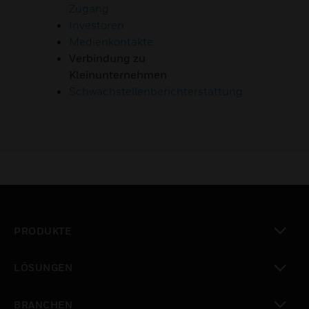
Zugang
Investoren
Medienkontakte
Verbindung zu
Kleinunternehmen
Schwachstellenberichterstattung
PRODUKTE
toggle view
LÖSUNGEN
toggle view
BRANCHEN