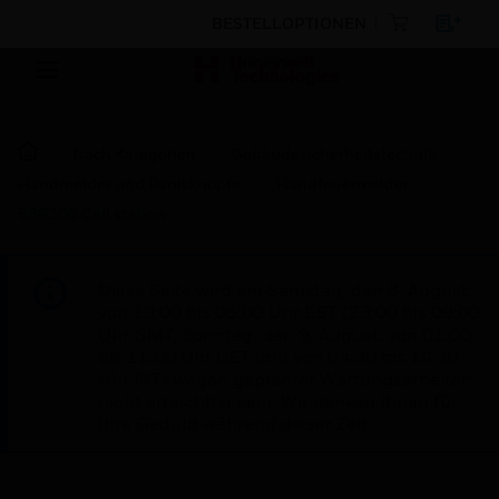
BESTELLOPTIONEN
Nach Kategorien
Gebäudesicherheitstechnik
Handmelder und Panikknöpfe
Handfeuermelder
586309 Call station
Diese Seite wird am Samstag, den 8. August,
von 19:00 bis 05:00 Uhr EST (23:00 bis 09:00
Uhr GMT, Sonntag, den 9. August, von 01:00
bis 11:00 Uhr CET und von 04:30 bis 14:30
Uhr IST) wegen geplanter Wartungsarbeiten
nicht erreichbar sein. Wir danken Ihnen für
Ihre Geduld während dieser Zeit.