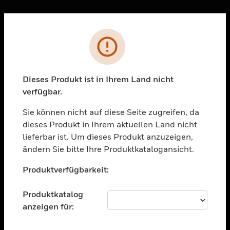
Sc
Fehler
PRODUKTE
toggle view
LÖSUNGEN
Dieses Produkt ist in Ihrem Land nicht
verfügbar.
toggle view
BRANCHEN
Sie können nicht auf diese Seite zugreifen, da
toggle view
dieses Produkt in Ihrem aktuellen Land nicht
UNTERSTÜTZUNG
lieferbar ist. Um dieses Produkt anzuzeigen,
toggle view
ändern Sie bitte Ihre Produktkatalogansicht.
STELLENANGEBOTE
Unable to process your request. Please try after
Produktverfügbarkeit:
sometime.
toggle view
UNTERNEHMEN
Produktkatalog
toggle view
anzeigen für:
KONTAKTIEREN SIE UNS