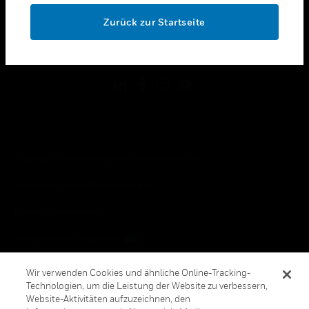
toggle view
OK
RECHTLICHE HINWEISE
Zurück zur Startseite
toggle view
FOLGEN SIE UNS
Copyright © 2026 Honeywell International, Inc.
Allgemeine Geschäftsbedienungen
Datenschutzerklärung
Ihre Datenschutzoptionen
Cookie-Hinweis
Wir verwenden Cookies und ähnliche Online-Tracking-
Technologien, um die Leistung der Website zu verbessern,
Honeywell Global Abbestellen
Website-Aktivitäten aufzuzeichnen, den