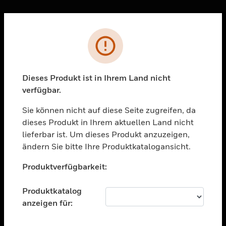
Sc
Fehler
PRODUKTE
toggle view
LÖSUNGEN
Dieses Produkt ist in Ihrem Land nicht
verfügbar.
toggle view
BRANCHEN
Sie können nicht auf diese Seite zugreifen, da
toggle view
dieses Produkt in Ihrem aktuellen Land nicht
UNTERSTÜTZUNG
lieferbar ist. Um dieses Produkt anzuzeigen,
toggle view
ändern Sie bitte Ihre Produktkatalogansicht.
STELLENANGEBOTE
Unable to process your request. Please try after
Produktverfügbarkeit:
sometime.
toggle view
UNTERNEHMEN
Produktkatalog
toggle view
anzeigen für:
KONTAKTIEREN SIE UNS