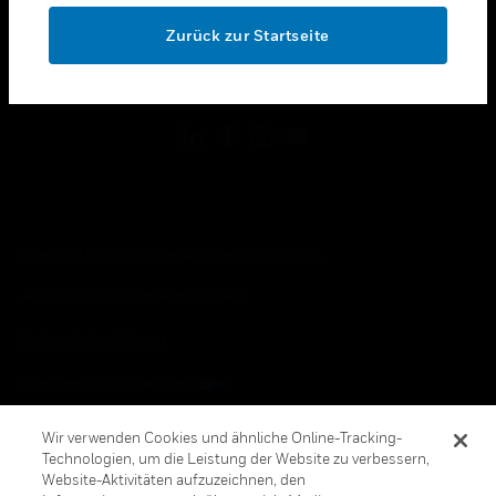
toggle view
OK
RECHTLICHE HINWEISE
Zurück zur Startseite
toggle view
FOLGEN SIE UNS
Copyright © 2026 Honeywell International, Inc.
Allgemeine Geschäftsbedienungen
Datenschutzerklärung
Ihre Datenschutzoptionen
Cookie-Hinweis
Wir verwenden Cookies und ähnliche Online-Tracking-
Technologien, um die Leistung der Website zu verbessern,
Honeywell Global Abbestellen
Website-Aktivitäten aufzuzeichnen, den