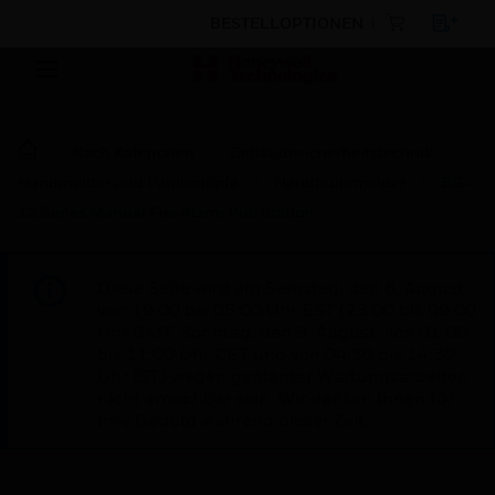
BESTELLOPTIONEN
Nach Kategorien
Gebäudesicherheitstechnik
Handmelder und Panikknöpfe
Handfeuermelder
BG-
12 Series Manual Fire Alarm Pull Station
Diese Seite wird am Samstag, den 8. August,
von 19:00 bis 05:00 Uhr EST (23:00 bis 09:00
Uhr GMT, Sonntag, den 9. August, von 01:00
bis 11:00 Uhr CET und von 04:30 bis 14:30
Uhr IST) wegen geplanter Wartungsarbeiten
nicht erreichbar sein. Wir danken Ihnen für
Ihre Geduld während dieser Zeit.