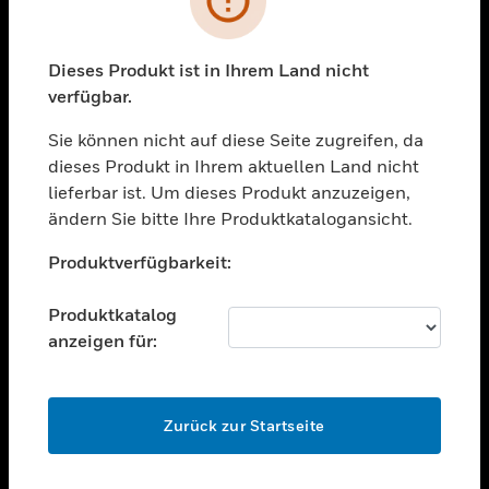
toggle view
BRANCHEN
toggle view
Dieses Produkt ist in Ihrem Land nicht
UNTERSTÜTZUNG
verfügbar.
toggle view
STELLENANGEBOTE
Sie können nicht auf diese Seite zugreifen, da
dieses Produkt in Ihrem aktuellen Land nicht
toggle view
lieferbar ist. Um dieses Produkt anzuzeigen,
UNTERNEHMEN
ändern Sie bitte Ihre Produktkatalogansicht.
toggle view
Unable to process your request. Please try after
KONTAKTIEREN SIE UNS
Produktverfügbarkeit:
sometime.
toggle view
RECHTLICHE HINWEISE
Produktkatalog
anzeigen für:
toggle view
FOLGEN SIE UNS
OK
Zurück zur Startseite