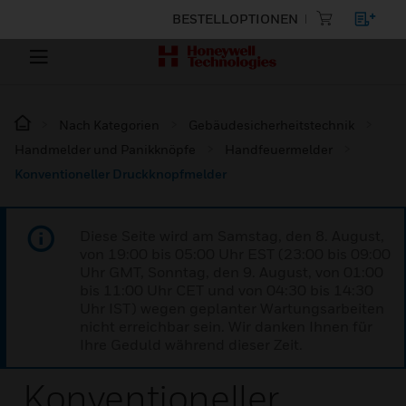
BESTELLOPTIONEN
Nach Kategorien
Gebäudesicherheitstechnik
Handmelder und Panikknöpfe
Handfeuermelder
Konventioneller Druckknopfmelder
Diese Seite wird am Samstag, den 8. August,
von 19:00 bis 05:00 Uhr EST (23:00 bis 09:00
Uhr GMT, Sonntag, den 9. August, von 01:00
bis 11:00 Uhr CET und von 04:30 bis 14:30
Uhr IST) wegen geplanter Wartungsarbeiten
nicht erreichbar sein. Wir danken Ihnen für
Ihre Geduld während dieser Zeit.
Konventioneller