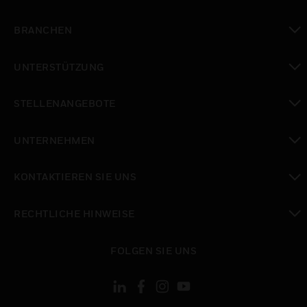
toggle view
BRANCHEN
toggle view
UNTERSTÜTZUNG
toggle view
STELLENANGEBOTE
toggle view
UNTERNEHMEN
toggle view
KONTAKTIEREN SIE UNS
toggle view
RECHTLICHE HINWEISE
toggle view
FOLGEN SIE UNS