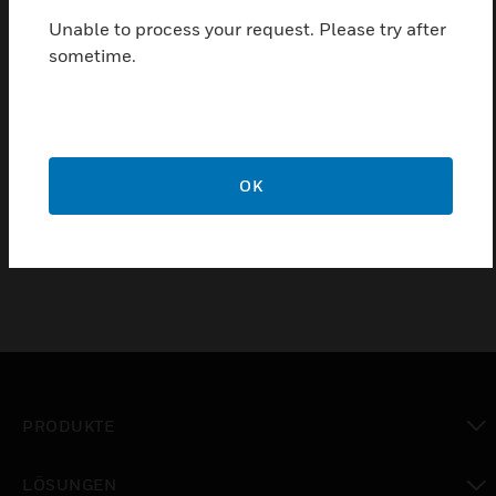
Druckknopfmelder für den Innenbereich mit roter,
Unable to process your request. Please try after
rücksetzbarer Membran. Vollständig mit
sometime.
Montagekasten und Prüfschlüssel. Plug-and-Play-
Klemmenblock für einfache Verdrahtung. Mit einer
rot beleuchteten Membran im Alarmzustand.
Zertifizierungen:
OK
EN 54-11
PRODUKTE
toggle view
LÖSUNGEN