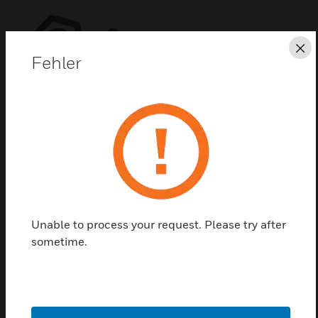
Sc
Fehler
Glasscheibe von Gent
S4-34891 ist eine Packung Ersatzglasscheiben für
den Druckknopfmelder S4-34800.
Unable to process your request. Please try after
sometime.