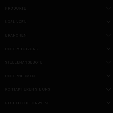
PRODUKTE
toggle view
LÖSUNGEN
toggle view
BRANCHEN
toggle view
UNTERSTÜTZUNG
toggle view
STELLENANGEBOTE
toggle view
UNTERNEHMEN
toggle view
KONTAKTIEREN SIE UNS
toggle view
RECHTLICHE HINWEISE
toggle view