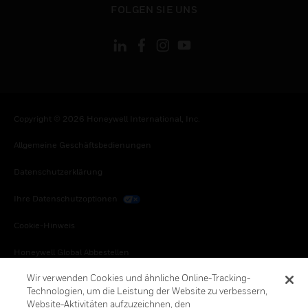
FOLGEN SIE UNS
Copyright © 2026 Honeywell International, Inc.
Allgemeine Geschäftsbedienungen
Datenschutzerklärung
Ihre Datenschutzoptionen
Cookie-Hinweis
Honeywell Global Abbestellen
Wir verwenden Cookies und ähnliche Online-Tracking-
Technologien, um die Leistung der Website zu verbessern,
Website-Aktivitäten aufzuzeichnen, den