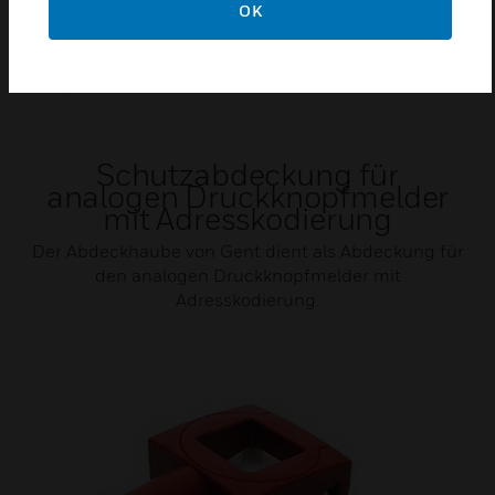
OK
Schutzabdeckung für
analogen Druckknopfmelder
mit Adresskodierung
Der Abdeckhaube von Gent dient als Abdeckung für
den analogen Druckknopfmelder mit
Adresskodierung.