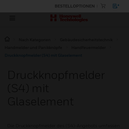
BESTELLOPTIONEN
Nach Kategorien
Gebäudesicherheitstechnik
Handmelder und Panikknöpfe
Handfeuermelder
Druckknopfmelder (S4) mit Glaselement
Druckknopfmelder
(S4) mit
Glaselement
Die Druckknopfmelder des (S4)-Angebots umfassen