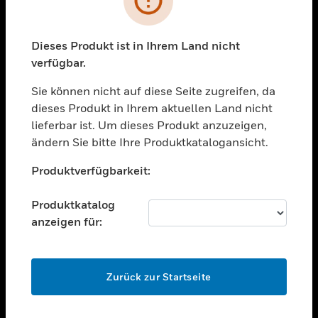
toggle view
BRANCHEN
toggle view
Dieses Produkt ist in Ihrem Land nicht
UNTERSTÜTZUNG
verfügbar.
toggle view
STELLENANGEBOTE
Sie können nicht auf diese Seite zugreifen, da
dieses Produkt in Ihrem aktuellen Land nicht
toggle view
lieferbar ist. Um dieses Produkt anzuzeigen,
UNTERNEHMEN
ändern Sie bitte Ihre Produktkatalogansicht.
toggle view
Unable to process your request. Please try after
KONTAKTIEREN SIE UNS
Produktverfügbarkeit:
sometime.
toggle view
RECHTLICHE HINWEISE
Produktkatalog
anzeigen für:
toggle view
FOLGEN SIE UNS
OK
Zurück zur Startseite