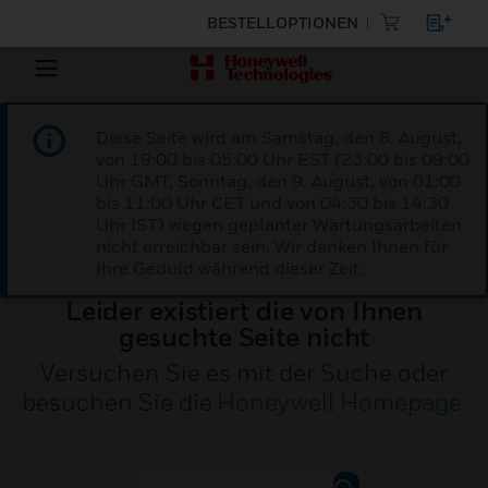
BESTELLOPTIONEN
Diese Seite wird am Samstag, den 8. August,
von 19:00 bis 05:00 Uhr EST (23:00 bis 09:00
Uhr GMT, Sonntag, den 9. August, von 01:00
bis 11:00 Uhr CET und von 04:30 bis 14:30
Uhr IST) wegen geplanter Wartungsarbeiten
nicht erreichbar sein. Wir danken Ihnen für
Ihre Geduld während dieser Zeit.
Leider existiert die von Ihnen
gesuchte Seite nicht
Versuchen Sie es mit der Suche oder
besuchen Sie die
Honeywell Homepage
.