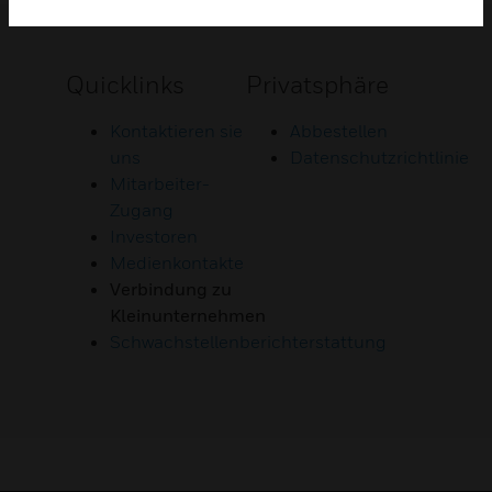
Quicklinks
Privatsphäre
Kontaktieren sie
Abbestellen
uns
Datenschutzrichtlinie
Mitarbeiter-
Zugang
Investoren
Medienkontakte
Verbindung zu
Kleinunternehmen
Schwachstellenberichterstattung