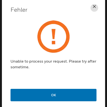
Unterstützung
Fehler
Schl
KLICKEN SIE HIER, UM
UNTERSTÜTZUNG ZU ERHALTEN
Unable to process your request. Please try after
sometime.
Kontaktieren sie uns
REDE MIT UNS
OK