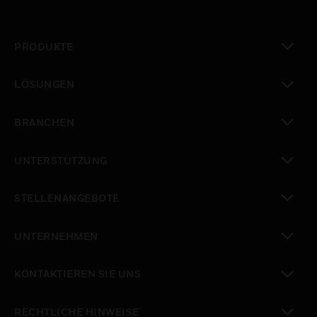
PRODUKTE
toggle view
LÖSUNGEN
toggle view
BRANCHEN
toggle view
UNTERSTÜTZUNG
toggle view
STELLENANGEBOTE
toggle view
UNTERNEHMEN
toggle view
KONTAKTIEREN SIE UNS
toggle view
RECHTLICHE HINWEISE