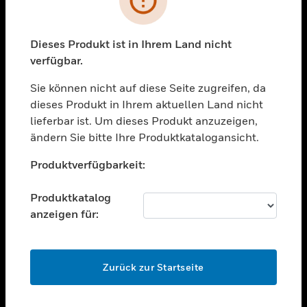
toggle view
BRANCHEN
toggle view
Dieses Produkt ist in Ihrem Land nicht
UNTERSTÜTZUNG
verfügbar.
toggle view
STELLENANGEBOTE
Sie können nicht auf diese Seite zugreifen, da
dieses Produkt in Ihrem aktuellen Land nicht
toggle view
lieferbar ist. Um dieses Produkt anzuzeigen,
UNTERNEHMEN
ändern Sie bitte Ihre Produktkatalogansicht.
toggle view
Unable to process your request. Please try after
KONTAKTIEREN SIE UNS
Produktverfügbarkeit:
sometime.
toggle view
RECHTLICHE HINWEISE
Produktkatalog
anzeigen für:
toggle view
FOLGEN SIE UNS
OK
Zurück zur Startseite