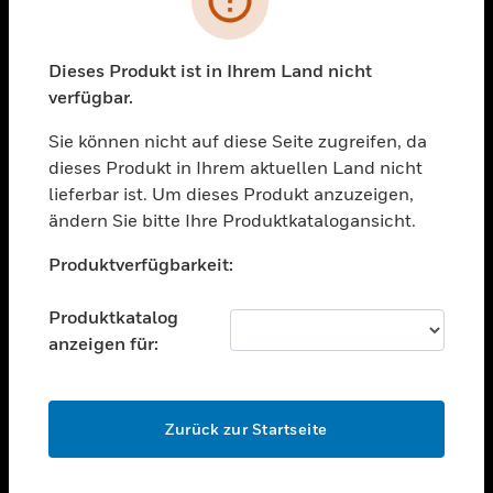
toggle view
BRANCHEN
toggle view
Dieses Produkt ist in Ihrem Land nicht
UNTERSTÜTZUNG
verfügbar.
toggle view
STELLENANGEBOTE
Sie können nicht auf diese Seite zugreifen, da
dieses Produkt in Ihrem aktuellen Land nicht
toggle view
lieferbar ist. Um dieses Produkt anzuzeigen,
UNTERNEHMEN
ändern Sie bitte Ihre Produktkatalogansicht.
toggle view
Unable to process your request. Please try after
KONTAKTIEREN SIE UNS
Produktverfügbarkeit:
sometime.
toggle view
RECHTLICHE HINWEISE
Produktkatalog
anzeigen für:
toggle view
FOLGEN SIE UNS
OK
Zurück zur Startseite