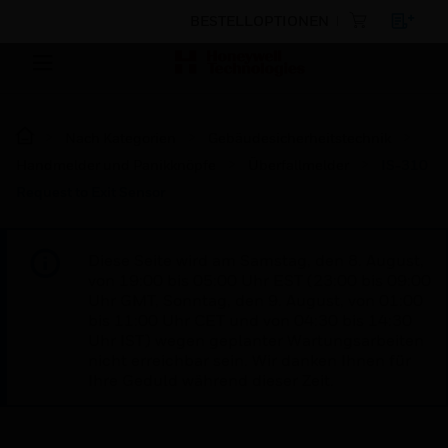
BESTELLOPTIONEN
Nach Kategorien
Gebäudesicherheitstechnik
Handmelder und Panikknöpfe
Überfallmelder
IS-310
Request to Exit Sensor
Diese Seite wird am Samstag, den 8. August,
von 19:00 bis 05:00 Uhr EST (23:00 bis 09:00
Uhr GMT, Sonntag, den 9. August, von 01:00
bis 11:00 Uhr CET und von 04:30 bis 14:30
Uhr IST) wegen geplanter Wartungsarbeiten
nicht erreichbar sein. Wir danken Ihnen für
Ihre Geduld während dieser Zeit.