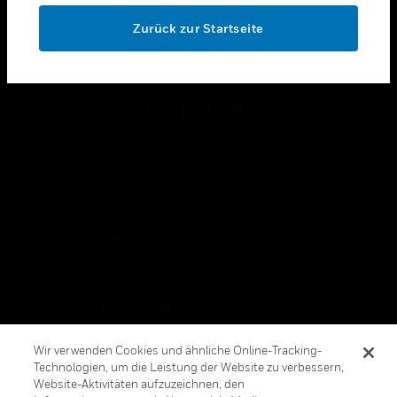
toggle view
OK
RECHTLICHE HINWEISE
Zurück zur Startseite
toggle view
FOLGEN SIE UNS
Copyright © 2026 Honeywell International, Inc.
Allgemeine Geschäftsbedienungen
Datenschutzerklärung
Ihre Datenschutzoptionen
Cookie-Hinweis
Wir verwenden Cookies und ähnliche Online-Tracking-
Technologien, um die Leistung der Website zu verbessern,
Honeywell Global Abbestellen
Website-Aktivitäten aufzuzeichnen, den