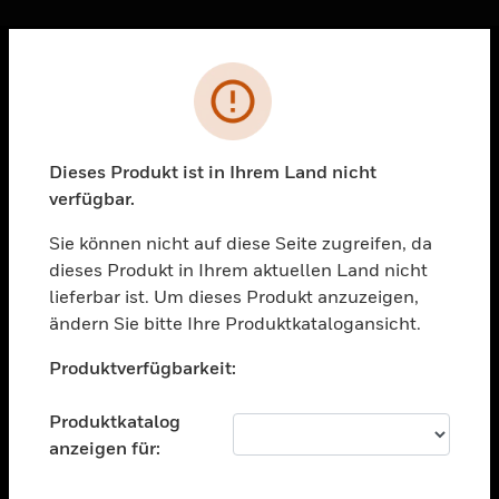
Sc
Fehler
PRODUKTE
toggle view
LÖSUNGEN
Dieses Produkt ist in Ihrem Land nicht
verfügbar.
toggle view
BRANCHEN
Sie können nicht auf diese Seite zugreifen, da
toggle view
dieses Produkt in Ihrem aktuellen Land nicht
UNTERSTÜTZUNG
lieferbar ist. Um dieses Produkt anzuzeigen,
toggle view
ändern Sie bitte Ihre Produktkatalogansicht.
STELLENANGEBOTE
Unable to process your request. Please try after
Produktverfügbarkeit:
sometime.
toggle view
UNTERNEHMEN
Produktkatalog
toggle view
anzeigen für:
KONTAKTIEREN SIE UNS