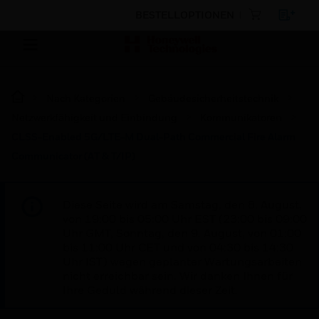
BESTELLOPTIONEN
Nach Kategorien
Gebäudesicherheitstechnik
Netzwerkfähigkeit und Einbindung
Kommunikatoren
CLSS-Enabled 5G/LTE-M Dual-Path Commercial Fire Alarm
Communicator (AT & T/IP)
Diese Seite wird am Samstag, den 8. August,
von 19:00 bis 05:00 Uhr EST (23:00 bis 09:00
Uhr GMT, Sonntag, den 9. August, von 01:00
bis 11:00 Uhr CET und von 04:30 bis 14:30
Uhr IST) wegen geplanter Wartungsarbeiten
nicht erreichbar sein. Wir danken Ihnen für
Ihre Geduld während dieser Zeit.