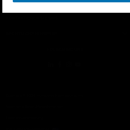
UNTERNEHMEN
toggle view
KONTAKTIEREN SIE UNS
toggle view
RECHTLICHE HINWEISE
toggle view
FOLGEN SIE UNS
Copyright © 2026 Honeywell International, Inc.
Allgemeine Geschäftsbedienungen
Datenschutzerklärung
Ihre Datenschutzoptionen