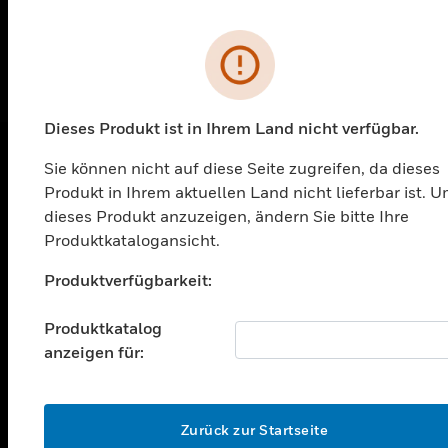
Fehler
Dieses Produkt ist in Ihrem Land nicht verfügbar.
Sie können nicht auf diese Seite zugreifen, da dieses
PRODUKTE
Produkt in Ihrem aktuellen Land nicht lieferbar ist. 
dieses Produkt anzuzeigen, ändern Sie bitte Ihre
toggle view
Produktkatalogansicht.
LÖSUNGEN
Unable to process your request. Please try after
Produktverfügbarkeit:
toggle view
BRANCHEN
sometime.
Produktkatalog
toggle view
UNTERSTÜTZUNG
anzeigen für:
toggle view
STELLENANGEBOTE
OK
Zurück zur Startseite
toggle view