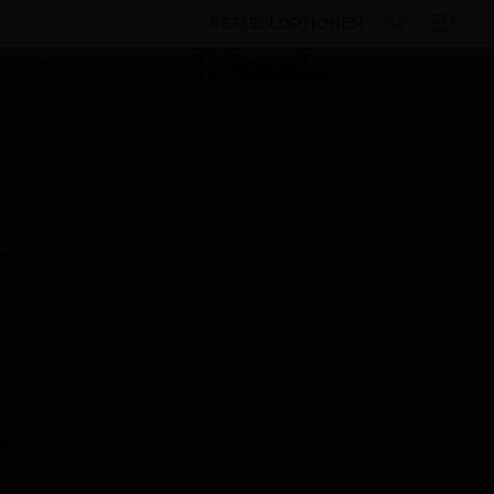
BESTELLOPTIONEN
Nach Kategorien
Gebäudesicherheitstechnik
Netzwerkfähigkeit und Einbindung
Kommunikatoren
Universal Digital Alarm Communicator Transmitter
Diese Seite wird am Samstag, den 8. August,
von 19:00 bis 05:00 Uhr EST (23:00 bis 09:00
Uhr GMT, Sonntag, den 9. August, von 01:00
bis 11:00 Uhr CET und von 04:30 bis 14:30
Uhr IST) wegen geplanter Wartungsarbeiten
nicht erreichbar sein. Wir danken Ihnen für
Ihre Geduld während dieser Zeit.