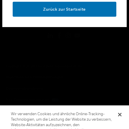
toggle view
OK
RECHTLICHE HINWEISE
Zurück zur Startseite
toggle view
FOLGEN SIE UNS
Copyright © 2026 Honeywell International, Inc.
Allgemeine Geschäftsbedienungen
Datenschutzerklärung
Ihre Datenschutzoptionen
Cookie-Hinweis
Wir verwenden Cookies und ähnliche Online-Tracking-
Technologien, um die Leistung der Website zu verbessern,
Honeywell Global Abbestellen
Website-Aktivitäten aufzuzeichnen, den