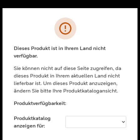
Sc
Fehler
PRODUKTE
toggle view
LÖSUNGEN
Dieses Produkt ist in Ihrem Land nicht
verfügbar.
toggle view
BRANCHEN
Sie können nicht auf diese Seite zugreifen, da
toggle view
dieses Produkt in Ihrem aktuellen Land nicht
UNTERSTÜTZUNG
lieferbar ist. Um dieses Produkt anzuzeigen,
toggle view
ändern Sie bitte Ihre Produktkatalogansicht.
STELLENANGEBOTE
Unable to process your request. Please try after
Produktverfügbarkeit:
sometime.
toggle view
UNTERNEHMEN
Produktkatalog
toggle view
anzeigen für:
KONTAKTIEREN SIE UNS