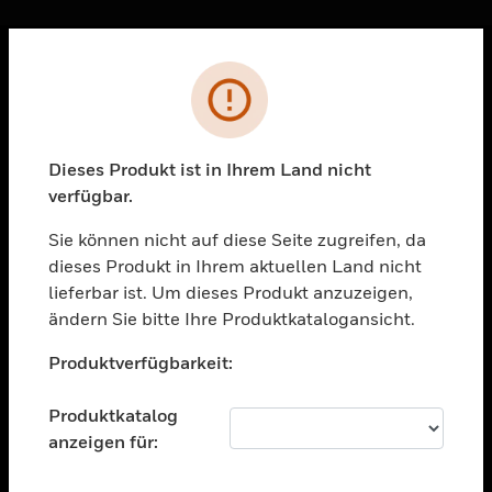
Sc
Fehler
PRODUKTE
toggle view
LÖSUNGEN
Dieses Produkt ist in Ihrem Land nicht
verfügbar.
toggle view
BRANCHEN
Sie können nicht auf diese Seite zugreifen, da
toggle view
dieses Produkt in Ihrem aktuellen Land nicht
UNTERSTÜTZUNG
lieferbar ist. Um dieses Produkt anzuzeigen,
toggle view
ändern Sie bitte Ihre Produktkatalogansicht.
STELLENANGEBOTE
Unable to process your request. Please try after
Produktverfügbarkeit:
sometime.
toggle view
UNTERNEHMEN
Produktkatalog
toggle view
anzeigen für:
KONTAKTIEREN SIE UNS