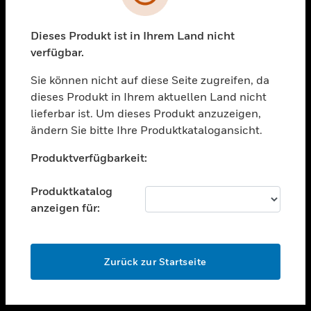
toggle view
UNTERSTÜTZUNG
Dieses Produkt ist in Ihrem Land nicht
verfügbar.
toggle view
STELLENANGEBOTE
Sie können nicht auf diese Seite zugreifen, da
toggle view
dieses Produkt in Ihrem aktuellen Land nicht
UNTERNEHMEN
lieferbar ist. Um dieses Produkt anzuzeigen,
ändern Sie bitte Ihre Produktkatalogansicht.
toggle view
KONTAKTIEREN SIE UNS
Unable to process your request. Please try after
Produktverfügbarkeit:
sometime.
toggle view
RECHTLICHE HINWEISE
Produktkatalog
toggle view
anzeigen für:
FOLGEN SIE UNS
OK
Zurück zur Startseite