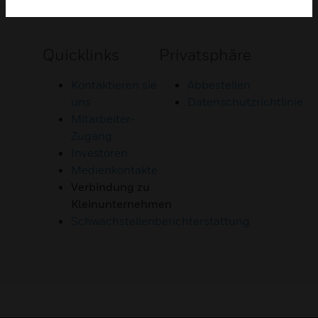
Quicklinks
Privatsphäre
Kontaktieren sie
Abbestellen
uns
Datenschutzrichtlinie
Mitarbeiter-
Zugang
Investoren
Medienkontakte
Verbindung zu
Kleinunternehmen
Schwachstellenberichterstattung