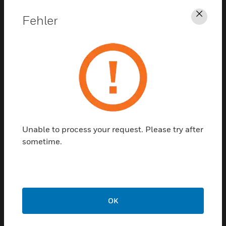
Unterstützung
Fehler
Schl
KLICKEN SIE HIER, UM
UNTERSTÜTZUNG ZU ERHALTEN
Unable to process your request. Please try after
sometime.
Kontaktieren sie uns
REDE MIT UNS
OK