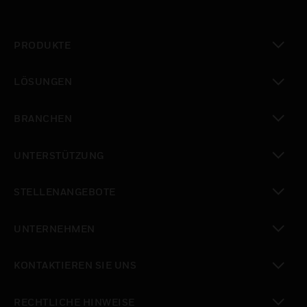
PRODUKTE
toggle view
LÖSUNGEN
toggle view
BRANCHEN
toggle view
UNTERSTÜTZUNG
toggle view
STELLENANGEBOTE
toggle view
UNTERNEHMEN
toggle view
KONTAKTIEREN SIE UNS
toggle view
RECHTLICHE HINWEISE