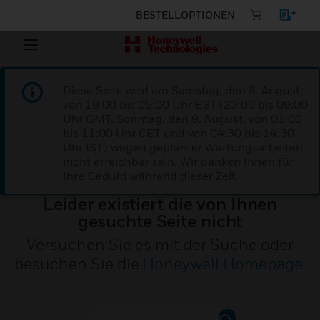
BESTELLOPTIONEN
Diese Seite wird am Samstag, den 8. August,
von 19:00 bis 05:00 Uhr EST (23:00 bis 09:00
Uhr GMT, Sonntag, den 9. August, von 01:00
bis 11:00 Uhr CET und von 04:30 bis 14:30
Uhr IST) wegen geplanter Wartungsarbeiten
nicht erreichbar sein. Wir danken Ihnen für
Ihre Geduld während dieser Zeit.
Leider existiert die von Ihnen
gesuchte Seite nicht
Versuchen Sie es mit der Suche oder
besuchen Sie die
Honeywell Homepage
.