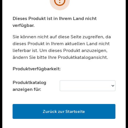
toggle view
BRANCHEN
toggle view
Dieses Produkt ist in Ihrem Land nicht
UNTERSTÜTZUNG
verfügbar.
toggle view
STELLENANGEBOTE
Sie können nicht auf diese Seite zugreifen, da
dieses Produkt in Ihrem aktuellen Land nicht
toggle view
lieferbar ist. Um dieses Produkt anzuzeigen,
UNTERNEHMEN
ändern Sie bitte Ihre Produktkatalogansicht.
toggle view
Unable to process your request. Please try after
KONTAKTIEREN SIE UNS
Produktverfügbarkeit:
sometime.
toggle view
RECHTLICHE HINWEISE
Produktkatalog
anzeigen für:
toggle view
FOLGEN SIE UNS
OK
Zurück zur Startseite