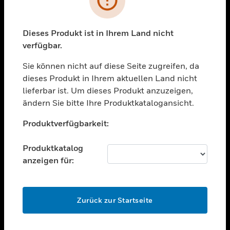
toggle view
BRANCHEN
toggle view
Dieses Produkt ist in Ihrem Land nicht
UNTERSTÜTZUNG
verfügbar.
toggle view
STELLENANGEBOTE
Sie können nicht auf diese Seite zugreifen, da
dieses Produkt in Ihrem aktuellen Land nicht
toggle view
lieferbar ist. Um dieses Produkt anzuzeigen,
UNTERNEHMEN
ändern Sie bitte Ihre Produktkatalogansicht.
toggle view
Unable to process your request. Please try after
KONTAKTIEREN SIE UNS
Produktverfügbarkeit:
sometime.
toggle view
RECHTLICHE HINWEISE
Produktkatalog
anzeigen für:
toggle view
FOLGEN SIE UNS
OK
Zurück zur Startseite