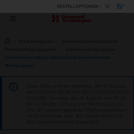
BESTELLOPTIONEN
Nach Kategorien
Gebäudesicherheitstechnik
Benachrichtigungsgeräte
Sirenen und Signalgeber
Adressierbarer Morley-IAS-Protokoll Wandmontierter
Warntongeber
Diese Seite wird am Samstag, den 8. August,
von 19:00 bis 05:00 Uhr EST (23:00 bis 09:00
Uhr GMT, Sonntag, den 9. August, von 01:00
bis 11:00 Uhr CET und von 04:30 bis 14:30
Uhr IST) wegen geplanter Wartungsarbeiten
nicht erreichbar sein. Wir danken Ihnen für
Ihre Geduld während dieser Zeit.