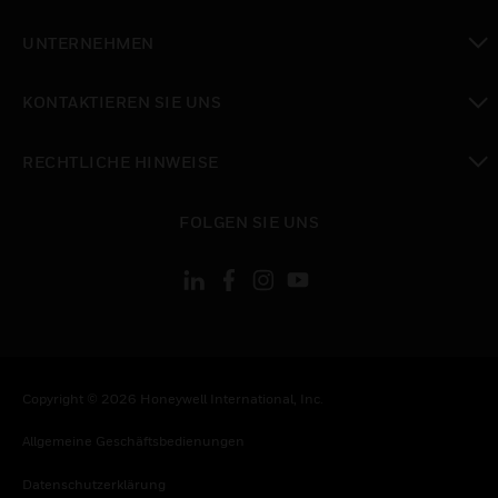
toggle view
UNTERNEHMEN
toggle view
KONTAKTIEREN SIE UNS
toggle view
RECHTLICHE HINWEISE
toggle view
FOLGEN SIE UNS
Copyright © 2026 Honeywell International, Inc.
Allgemeine Geschäftsbedienungen
Datenschutzerklärung