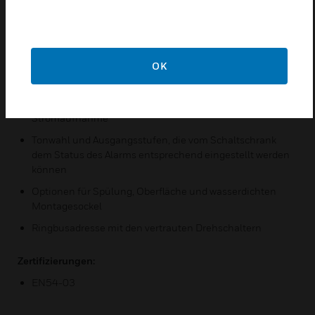
reduziert wird, die aufgefüllt und verwaltet werden
müssen.
Merkmale &Vorteile:
OK
Größere Flexibilität der Installation
Ringbus gespeist mit Energieversorgung mit geringer
Stromaufnahme
Tonwahl und Ausgangsstufen, die vom Schaltschrank
dem Status des Alarms entsprechend eingestellt werden
können
Optionen für Spülung, Oberfläche und wasserdichten
Montagesockel
Ringbusadresse mit den vertrauten Drehschaltern
Zertifizierungen:
EN54-03