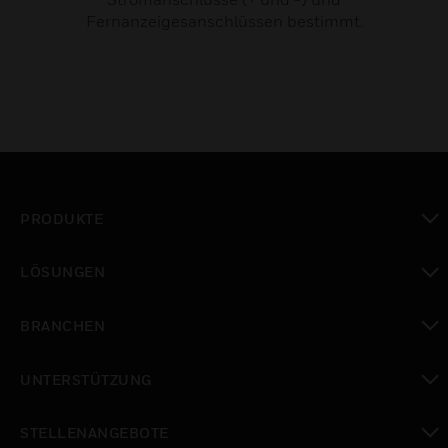
Fernanzeigesanschlüssen bestimmt.
PRODUKTE
toggle view
LÖSUNGEN
toggle view
BRANCHEN
toggle view
UNTERSTÜTZUNG
toggle view
STELLENANGEBOTE