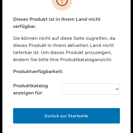
toggle view
BRANCHEN
toggle view
Dieses Produkt ist in Ihrem Land nicht
UNTERSTÜTZUNG
verfügbar.
toggle view
STELLENANGEBOTE
Sie können nicht auf diese Seite zugreifen, da
dieses Produkt in Ihrem aktuellen Land nicht
toggle view
lieferbar ist. Um dieses Produkt anzuzeigen,
UNTERNEHMEN
ändern Sie bitte Ihre Produktkatalogansicht.
toggle view
Unable to process your request. Please try after
KONTAKTIEREN SIE UNS
Produktverfügbarkeit:
sometime.
toggle view
RECHTLICHE HINWEISE
Produktkatalog
anzeigen für:
toggle view
FOLGEN SIE UNS
OK
Zurück zur Startseite