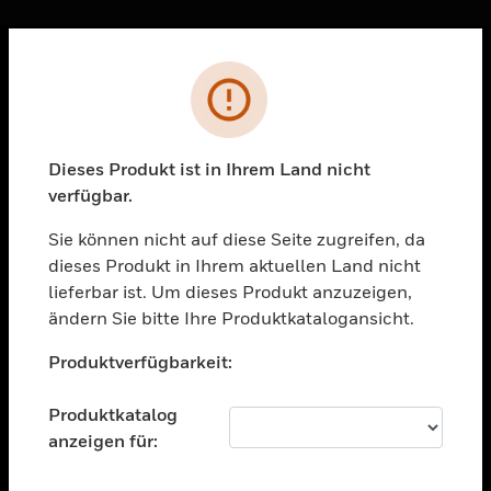
Sc
Fehler
PRODUKTE
toggle view
LÖSUNGEN
Dieses Produkt ist in Ihrem Land nicht
verfügbar.
toggle view
BRANCHEN
Sie können nicht auf diese Seite zugreifen, da
toggle view
dieses Produkt in Ihrem aktuellen Land nicht
UNTERSTÜTZUNG
lieferbar ist. Um dieses Produkt anzuzeigen,
toggle view
ändern Sie bitte Ihre Produktkatalogansicht.
STELLENANGEBOTE
Unable to process your request. Please try after
Produktverfügbarkeit:
sometime.
toggle view
UNTERNEHMEN
Produktkatalog
toggle view
anzeigen für:
KONTAKTIEREN SIE UNS