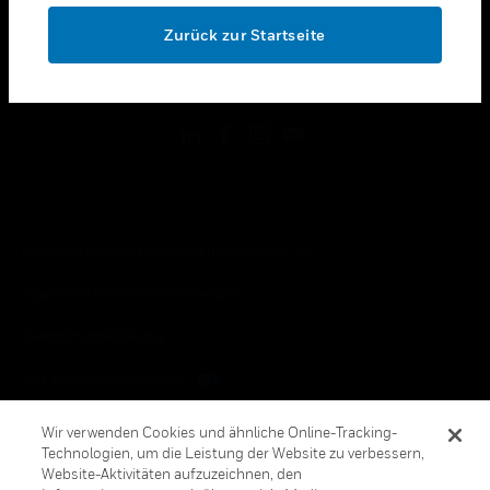
toggle view
OK
RECHTLICHE HINWEISE
Zurück zur Startseite
toggle view
FOLGEN SIE UNS
Copyright © 2026 Honeywell International, Inc.
Allgemeine Geschäftsbedienungen
Datenschutzerklärung
Ihre Datenschutzoptionen
Cookie-Hinweis
Wir verwenden Cookies und ähnliche Online-Tracking-
Technologien, um die Leistung der Website zu verbessern,
Honeywell Global Abbestellen
Website-Aktivitäten aufzuzeichnen, den