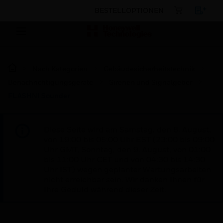
BESTELLOPTIONEN
Nach Kategorien
Gebäudesicherheitstechnik
Benachrichtigungsgeräte
Sirenen und Signalgeber
FLASHNI Sounder
Diese Seite wird am Samstag, den 8. August,
von 19:00 bis 05:00 Uhr EST (23:00 bis 09:00
Uhr GMT, Sonntag, den 9. August, von 01:00
bis 11:00 Uhr CET und von 04:30 bis 14:30
Uhr IST) wegen geplanter Wartungsarbeiten
nicht erreichbar sein. Wir danken Ihnen für
Ihre Geduld während dieser Zeit.