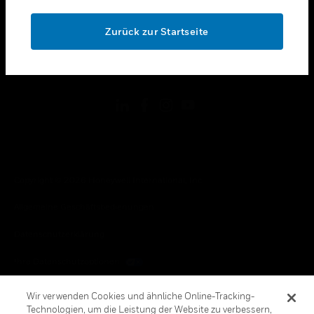
OK
toggle view
RECHTLICHE HINWEISE
Zurück zur Startseite
toggle view
FOLGEN SIE UNS
Copyright © 2026 Honeywell International, Inc.
Allgemeine Geschäftsbedienungen
Datenschutzerklärung
Ihre Datenschutzoptionen
Cookie-Hinweis
Wir verwenden Cookies und ähnliche Online-Tracking-
Technologien, um die Leistung der Website zu verbessern,