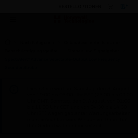
BESTELLOPTIONEN
Nach Kategorien
Gebäudesicherheitstechnik
Benachrichtigungsgeräte
Sirenen und Signalgeber
SpectrAlert® Advance Selectable-Output Low Frequency
Sounder Strobe
Diese Seite wird am Samstag, den 8. August,
von 19:00 bis 05:00 Uhr EST (23:00 bis 09:00
Uhr GMT, Sonntag, den 9. August, von 01:00
bis 11:00 Uhr CET und von 04:30 bis 14:30
Uhr IST) wegen geplanter Wartungsarbeiten
nicht erreichbar sein. Wir danken Ihnen für
Ihre Geduld während dieser Zeit.