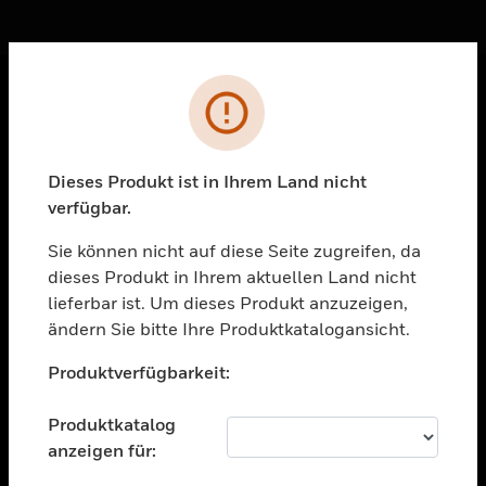
Sc
Fehler
PRODUKTE
toggle view
Dieses Produkt ist in Ihrem Land nicht
LÖSUNGEN
verfügbar.
toggle view
BRANCHEN
Sie können nicht auf diese Seite zugreifen, da
dieses Produkt in Ihrem aktuellen Land nicht
toggle view
UNTERSTÜTZUNG
lieferbar ist. Um dieses Produkt anzuzeigen,
ändern Sie bitte Ihre Produktkatalogansicht.
toggle view
Unable to process your request. Please try after
STELLENANGEBOTE
Produktverfügbarkeit:
sometime.
toggle view
UNTERNEHMEN
Produktkatalog
anzeigen für:
toggle view
KONTAKTIEREN SIE UNS