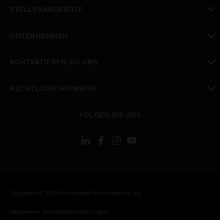
toggle view
STELLENANGEBOTE
toggle view
UNTERNEHMEN
toggle view
KONTAKTIEREN SIE UNS
toggle view
RECHTLICHE HINWEISE
toggle view
FOLGEN SIE UNS
Copyright © 2026 Honeywell International, Inc.
Allgemeine Geschäftsbedienungen