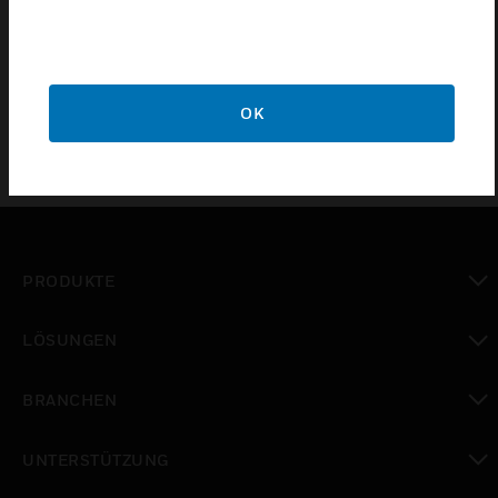
Zertifizierungen:
EN 54
OK
PRODUKTE
toggle view
LÖSUNGEN
toggle view
BRANCHEN
toggle view
UNTERSTÜTZUNG