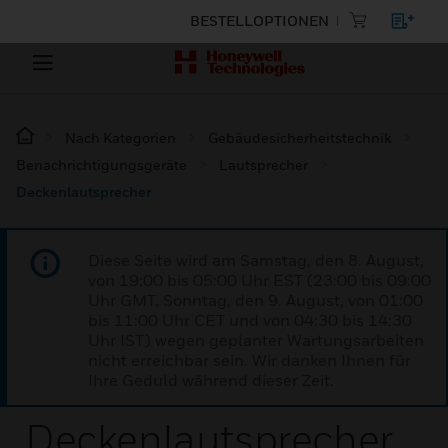
BESTELLOPTIONEN
Nach Kategorien
Gebäudesicherheitstechnik
Benachrichtigungsgeräte
Lautsprecher
Deckenlautsprecher
Diese Seite wird am Samstag, den 8. August,
von 19:00 bis 05:00 Uhr EST (23:00 bis 09:00
Uhr GMT, Sonntag, den 9. August, von 01:00
bis 11:00 Uhr CET und von 04:30 bis 14:30
Uhr IST) wegen geplanter Wartungsarbeiten
nicht erreichbar sein. Wir danken Ihnen für
Ihre Geduld während dieser Zeit.
Deckenlautsprecher