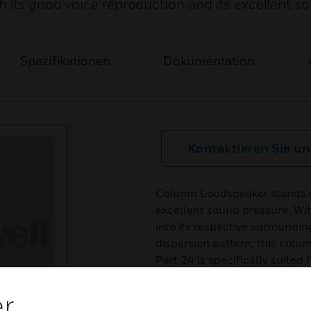
its good voice reproduction and its excellent s
Spezifikationen
Dokumentation
Kontaktieren Sie un
Column Loudspeaker stands ou
excellent sound pressure. With
into its respective surroundin
dispersion pattern, this colu
Part 24 is specifically suited 
reverberant spaces that are ac
as auditoriums, conference ro
er