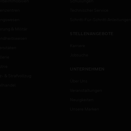
rbeimmobilien
Schulungen
enzentren
Technischer Service
ungswesen
Schritt-Für-Schritt-Anleitunge
erung & Militär
STELLENANGEBOTE
ndheitswesen
Karriere
ersitäten
Jobsuche
lerie
trie
UNTERNEHMEN
z- & Strafvollzug
Über Uns
elhandel
Veranstaltungen
Neuigkeiten
Unsere Marken