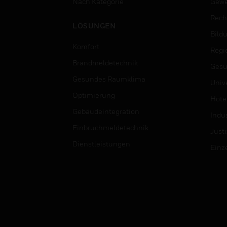
Nach Kategorie
Gewe
Rech
LÖSUNGEN
Bild
Komfort
Regi
Brandmeldetechnik
Gesu
Gesundes Raumklima
Univ
Optimierung
Hotel
Gebäudeintegration
Indus
Einbruchmeldetechnik
Justi
Dienstleistungen
Einz