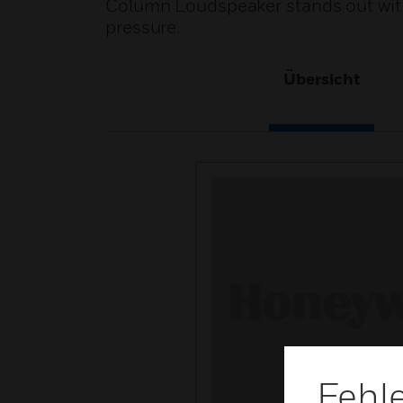
Column Loudspeaker stands out with 
pressure.
Übersicht
Fehl