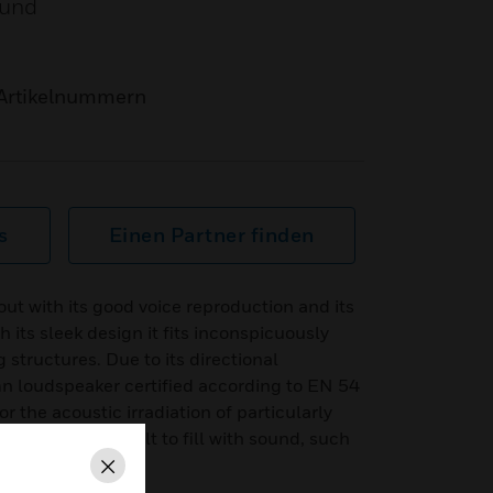
ound
Artikelnummern
s
Einen Partner finden
t with its good voice reproduction and its
 its sleek design it fits inconspicuously
g structures. Due to its directional
mn loudspeaker certified according to EN 54
for the acoustic irradiation of particularly
oustically difficult to fill with sound, such
oms, etc.
Schließen