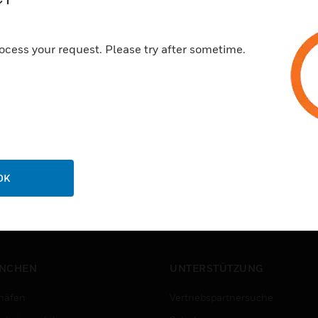
Certifications:
EN-54
ocess your request. Please try after sometime.
OK
NCHEN
UNTERSTÜTZUNG
häfen
Vertriebspartnersuche