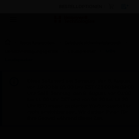
BESTELLOPTIONEN
Nach Kategorien
Gebäudesicherheitstechnik
Benachrichtigungsgeräte
Lautsprecher
MB4
Loudspeaker
Diese Seite wird am Samstag, den 8. August,
von 19:00 bis 05:00 Uhr EST (23:00 bis 09:00
Uhr GMT, Sonntag, den 9. August, von 01:00
bis 11:00 Uhr CET und von 04:30 bis 14:30
Uhr IST) wegen geplanter Wartungsarbeiten
nicht erreichbar sein. Wir danken Ihnen für
Ihre Geduld während dieser Zeit.