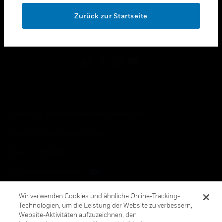
toggle view
OK
RECHTLICHE HINWEISE
Zurück zur Startseite
toggle view
FOLGEN SIE UNS
Copyright © 2026 Honeywell International, Inc.
Allgemeine Geschäftsbedienungen
Datenschutzerklärung
Ihre Datenschutzoptionen
Cookie-Hinweis
Wir verwenden Cookies und ähnliche Online-Tracking-
Technologien, um die Leistung der Website zu verbessern,
Honeywell Global Abbestellen
Website-Aktivitäten aufzuzeichnen, den