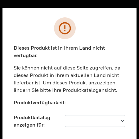
Sc
Fehler
PRODUKTE
toggle view
LÖSUNGEN
Dieses Produkt ist in Ihrem Land nicht
verfügbar.
toggle view
BRANCHEN
Sie können nicht auf diese Seite zugreifen, da
toggle view
dieses Produkt in Ihrem aktuellen Land nicht
UNTERSTÜTZUNG
lieferbar ist. Um dieses Produkt anzuzeigen,
toggle view
ändern Sie bitte Ihre Produktkatalogansicht.
STELLENANGEBOTE
Unable to process your request. Please try after
Produktverfügbarkeit:
sometime.
toggle view
UNTERNEHMEN
Produktkatalog
toggle view
anzeigen für:
KONTAKTIEREN SIE UNS