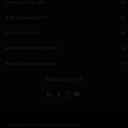
UNTERSTÜTZUNG
toggle view
STELLENANGEBOTE
toggle view
UNTERNEHMEN
toggle view
KONTAKTIEREN SIE UNS
toggle view
RECHTLICHE HINWEISE
toggle view
FOLGEN SIE UNS
Copyright © 2026 Honeywell International, Inc.