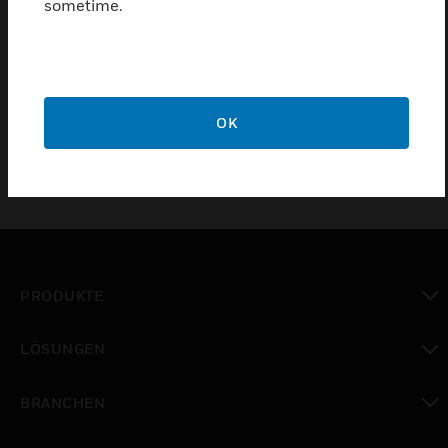
sometime.
ceramic terminal with thermal fuse for protection.
Certifications:
EN54-24
OK
PRODUKTE
toggle view
LÖSUNGEN
toggle view
BRANCHEN
toggle view