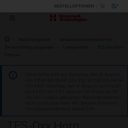
BESTELLOPTIONEN
Nach Kategorien
Gebäudesicherheitstechnik
Benachrichtigungsgeräte
Lautsprecher
TES-0xx Horn
Diffuser
Diese Seite wird am Samstag, den 8. August,
von 19:00 bis 05:00 Uhr EST (23:00 bis 09:00
Uhr GMT, Sonntag, den 9. August, von 01:00
bis 11:00 Uhr CET und von 04:30 bis 14:30
Uhr IST) wegen geplanter Wartungsarbeiten
nicht erreichbar sein. Wir danken Ihnen für
Ihre Geduld während dieser Zeit.
TES-0xx Horn