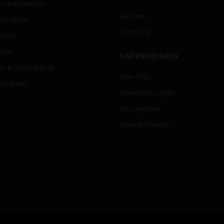
ndheitswesen
Karriere
ersitäten
Jobsuche
lerie
trie
UNTERNEHMEN
z- & Strafvollzug
Über Uns
elhandel
Veranstaltungen
Neuigkeiten
Unsere Marken