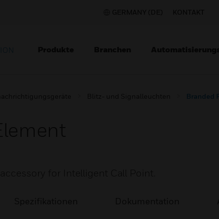
GERMANY (DE)
KONTAKT
Produkte
Branchen
Automatisierung
TION
achrichtigungsgeräte
Blitz- und Signalleuchten
Branded F
Element
accessory for Intelligent Call Point.
Spezifikationen
Dokumentation