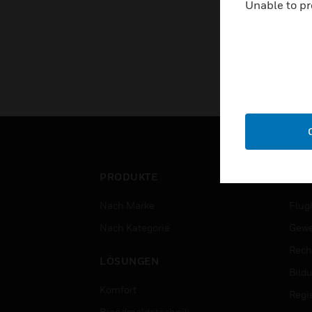
Unable to pr
PRODUKTE
BRA
Nach Marke
Flug
Nach Kategorie
Gewe
Rech
LÖSUNGEN
Bild
Komfort
Regi
Brandmeldetechnik