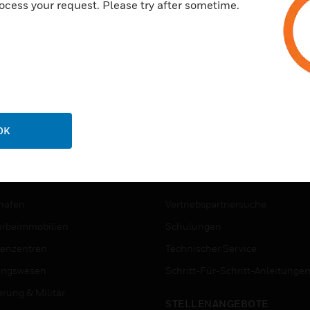
ocess your request. Please try after sometime.
OK
NCHEN
UNTERSTÜTZUNG
häfen
Vertriebspartnersuche
rbeimmobilien
Schulungen
enzentren
Technischer Service
ungswesen
Schritt-Für-Schritt-Anleitunge
erung & Militär
STELLENANGEBOTE