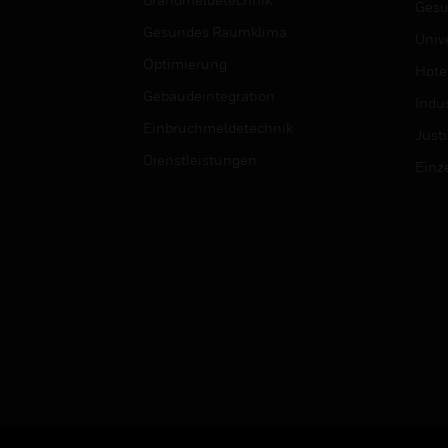
Gesu
Gesundes Raumklima
Univ
Optimierung
Hotel
Gebäudeintegration
Indus
Einbruchmeldetechnik
Justi
Dienstleistungen
Einz