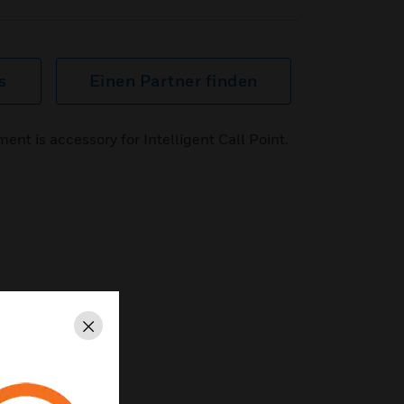
s
Einen Partner finden
ent is accessory for Intelligent Call Point.
Schließen