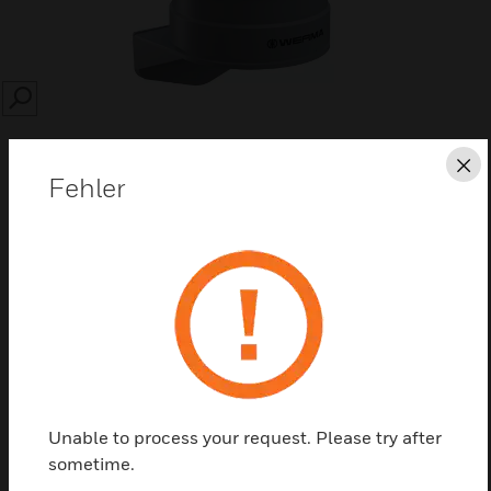
SEARCH
Sc
Fehler
Diese Seite als PDF speichern
Kontaktieren Sie uns
Einen Partner finden
Unable to process your request. Please try after
sometime.
Certifications: