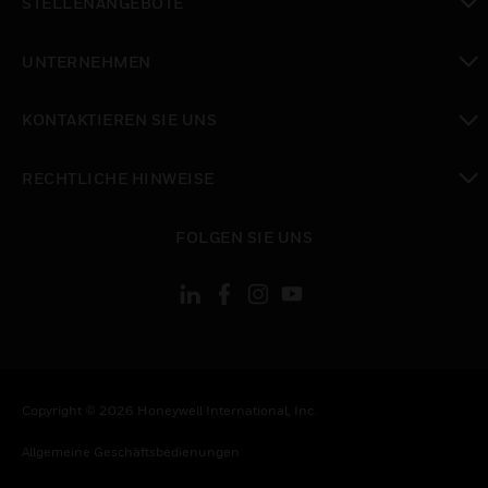
STELLENANGEBOTE
toggle view
UNTERNEHMEN
toggle view
KONTAKTIEREN SIE UNS
toggle view
RECHTLICHE HINWEISE
toggle view
FOLGEN SIE UNS
Copyright © 2026 Honeywell International, Inc.
Allgemeine Geschäftsbedienungen