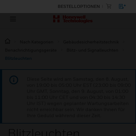
BESTELLOPTIONEN
Nach Kategorien
Gebäudesicherheitstechnik
Benachrichtigungsgeräte
Blitz- und Signalleuchten
Blitzleuchten
Diese Seite wird am Samstag, den 8. August,
von 19:00 bis 05:00 Uhr EST (23:00 bis 09:00
Uhr GMT, Sonntag, den 9. August, von 01:00
bis 11:00 Uhr CET und von 04:30 bis 14:30
Uhr IST) wegen geplanter Wartungsarbeiten
nicht erreichbar sein. Wir danken Ihnen für
Ihre Geduld während dieser Zeit.
Blitzleuchten