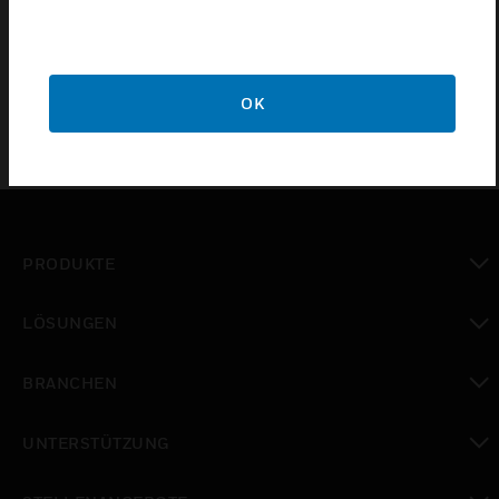
IP54
OK
PRODUKTE
toggle view
LÖSUNGEN
toggle view
BRANCHEN
toggle view
UNTERSTÜTZUNG
toggle view