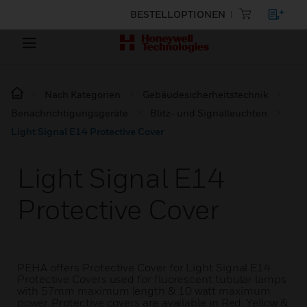
BESTELLOPTIONEN
Nach Kategorien
Gebäudesicherheitstechnik
Benachrichtigungsgeräte
Blitz- und Signalleuchten
Light Signal E14 Protective Cover
Light Signal E14
Protective Cover
PEHA offers Protective Cover for Light Signal E14 .
Protective Covers used for fluorescent tubular lamps
with 57mm maximum length & 10 watt maximum
power. Protective covers are available in Red, Yellow &