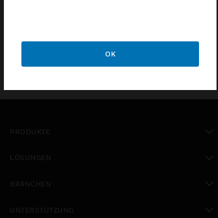
Features & Benefits:
Used for Light Signal E14
Available in Red, Yellow & Green Colours
OK
PRODUKTE
toggle view
LÖSUNGEN
toggle view
BRANCHEN
toggle view
UNTERSTÜTZUNG