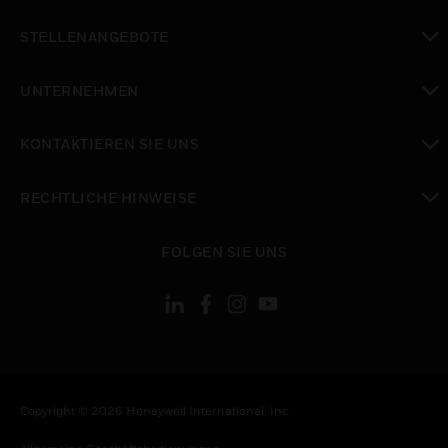
toggle view
STELLENANGEBOTE
toggle view
UNTERNEHMEN
toggle view
KONTAKTIEREN SIE UNS
toggle view
RECHTLICHE HINWEISE
toggle view
FOLGEN SIE UNS
Copyright © 2026 Honeywell International, Inc.