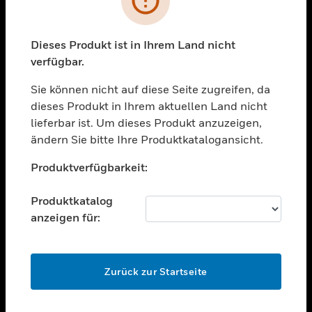
toggle view
BRANCHEN
toggle view
Dieses Produkt ist in Ihrem Land nicht
UNTERSTÜTZUNG
verfügbar.
toggle view
STELLENANGEBOTE
Sie können nicht auf diese Seite zugreifen, da
dieses Produkt in Ihrem aktuellen Land nicht
toggle view
lieferbar ist. Um dieses Produkt anzuzeigen,
UNTERNEHMEN
ändern Sie bitte Ihre Produktkatalogansicht.
toggle view
Unable to process your request. Please try after
KONTAKTIEREN SIE UNS
Produktverfügbarkeit:
sometime.
toggle view
RECHTLICHE HINWEISE
Produktkatalog
anzeigen für:
toggle view
FOLGEN SIE UNS
OK
Zurück zur Startseite