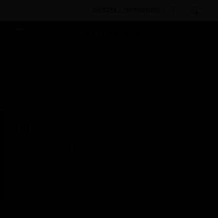
BESTELLOPTIONEN
Nach Kategorien
Gebäudesicherheitstechnik
Benachrichtigungsgeräte
Blitz- und Signalleuchten
Wall Mounting Strobe
Diese Seite wird am Samstag, den 8. August,
von 19:00 bis 05:00 Uhr EST (23:00 bis 09:00
Uhr GMT, Sonntag, den 9. August, von 01:00
bis 11:00 Uhr CET und von 04:30 bis 14:30
Uhr IST) wegen geplanter Wartungsarbeiten
nicht erreichbar sein. Wir danken Ihnen für
Ihre Geduld während dieser Zeit.