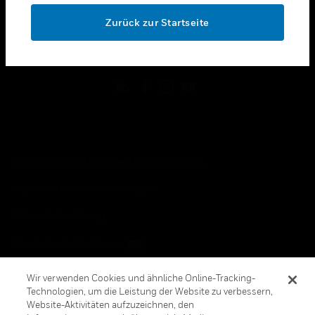
toggle view
OK
RECHTLICHE HINWEISE
Zurück zur Startseite
toggle view
FOLGEN SIE UNS
Copyright © 2026 Honeywell International, Inc.
Allgemeine Geschäftsbedienungen
Datenschutzerklärung
Ihre Datenschutzoptionen
Cookie-Hinweis
Wir verwenden Cookies und ähnliche Online-Tracking-
Technologien, um die Leistung der Website zu verbessern,
Honeywell Global Abbestellen
Website-Aktivitäten aufzuzeichnen, den