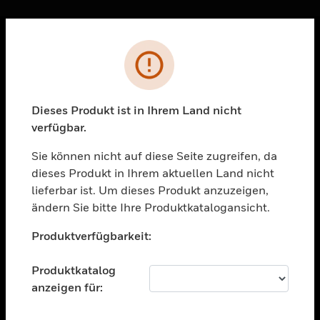
Sc
Fehler
PRODUKTE
toggle view
LÖSUNGEN
Dieses Produkt ist in Ihrem Land nicht
verfügbar.
toggle view
BRANCHEN
Sie können nicht auf diese Seite zugreifen, da
toggle view
dieses Produkt in Ihrem aktuellen Land nicht
UNTERSTÜTZUNG
lieferbar ist. Um dieses Produkt anzuzeigen,
toggle view
ändern Sie bitte Ihre Produktkatalogansicht.
STELLENANGEBOTE
Unable to process your request. Please try after
Produktverfügbarkeit:
sometime.
toggle view
UNTERNEHMEN
Produktkatalog
toggle view
anzeigen für:
KONTAKTIEREN SIE UNS