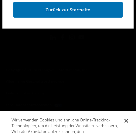
toggle view
OK
RECHTLICHE HINWEISE
Zurück zur Startseite
toggle view
FOLGEN SIE UNS
Copyright © 2026 Honeywell International, Inc.
Allgemeine Geschäftsbedienungen
Datenschutzerklärung
Ihre Datenschutzoptionen
Cookie-Hinweis
Wir verwenden Cookies und ähnliche Online-Tracking-
Technologien, um die Leistung der Website zu verbessern,
Honeywell Global Abbestellen
Website-Aktivitäten aufzuzeichnen, den