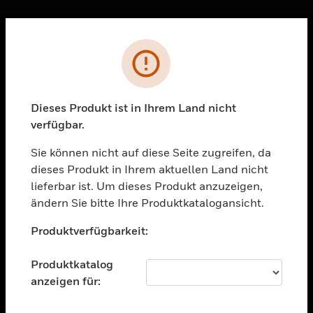
Sc
Fehler
PRODUKTE
toggle view
LÖSUNGEN
Dieses Produkt ist in Ihrem Land nicht
verfügbar.
toggle view
BRANCHEN
Sie können nicht auf diese Seite zugreifen, da
toggle view
dieses Produkt in Ihrem aktuellen Land nicht
UNTERSTÜTZUNG
lieferbar ist. Um dieses Produkt anzuzeigen,
toggle view
ändern Sie bitte Ihre Produktkatalogansicht.
STELLENANGEBOTE
Unable to process your request. Please try after
Produktverfügbarkeit:
sometime.
toggle view
UNTERNEHMEN
Produktkatalog
toggle view
anzeigen für:
KONTAKTIEREN SIE UNS