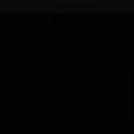
BESTELLOPTIONEN
Nach Kategorien
Gebäudesicherheitstechnik
Benachrichtigungsgeräte
Blitz- und Signalleuchten
WH Series Remote Strobe
Diese Seite wird am Samstag, den 8. August,
von 19:00 bis 05:00 Uhr EST (23:00 bis 09:00
Uhr GMT, Sonntag, den 9. August, von 01:00
bis 11:00 Uhr CET und von 04:30 bis 14:30
Uhr IST) wegen geplanter Wartungsarbeiten
nicht erreichbar sein. Wir danken Ihnen für
Ihre Geduld während dieser Zeit.