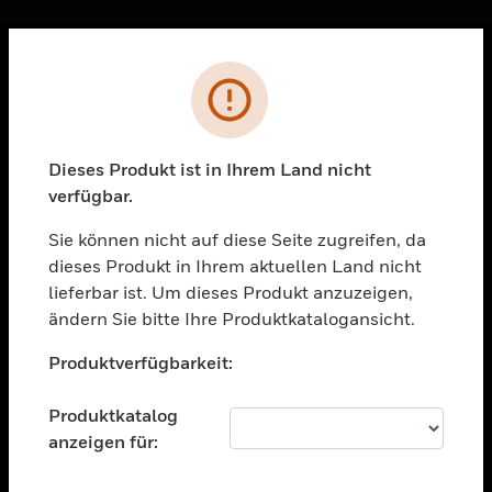
Sc
Fehler
PRODUKTE
toggle view
LÖSUNGEN
Dieses Produkt ist in Ihrem Land nicht
verfügbar.
toggle view
BRANCHEN
Sie können nicht auf diese Seite zugreifen, da
toggle view
dieses Produkt in Ihrem aktuellen Land nicht
UNTERSTÜTZUNG
lieferbar ist. Um dieses Produkt anzuzeigen,
toggle view
ändern Sie bitte Ihre Produktkatalogansicht.
STELLENANGEBOTE
Unable to process your request. Please try after
Produktverfügbarkeit:
sometime.
toggle view
UNTERNEHMEN
Produktkatalog
toggle view
anzeigen für:
KONTAKTIEREN SIE UNS