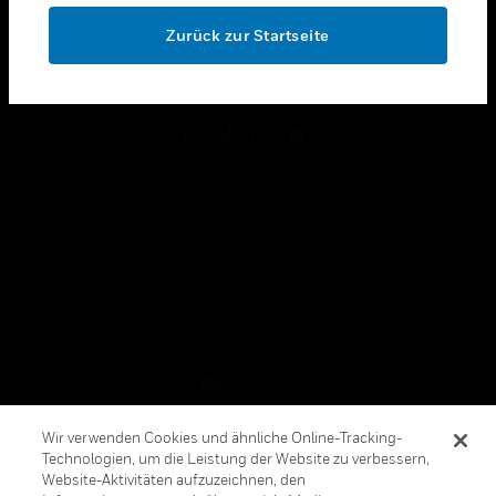
toggle view
OK
RECHTLICHE HINWEISE
Zurück zur Startseite
toggle view
FOLGEN SIE UNS
Copyright © 2026 Honeywell International, Inc.
Allgemeine Geschäftsbedienungen
Datenschutzerklärung
Ihre Datenschutzoptionen
Cookie-Hinweis
Wir verwenden Cookies und ähnliche Online-Tracking-
Technologien, um die Leistung der Website zu verbessern,
Honeywell Global Abbestellen
Website-Aktivitäten aufzuzeichnen, den