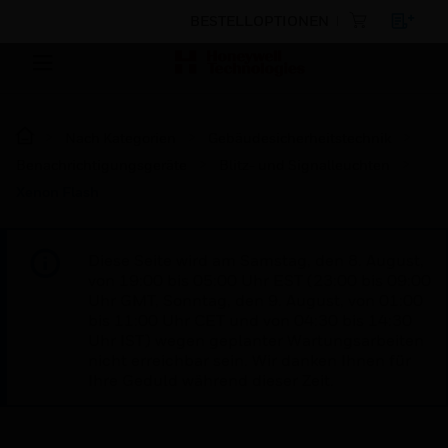
BESTELLOPTIONEN
Nach Kategorien
Gebäudesicherheitstechnik
Benachrichtigungsgeräte
Blitz- und Signalleuchten
Xenon Flash
Diese Seite wird am Samstag, den 8. August,
von 19:00 bis 05:00 Uhr EST (23:00 bis 09:00
Uhr GMT, Sonntag, den 9. August, von 01:00
bis 11:00 Uhr CET und von 04:30 bis 14:30
Uhr IST) wegen geplanter Wartungsarbeiten
nicht erreichbar sein. Wir danken Ihnen für
Ihre Geduld während dieser Zeit.